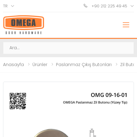
TR
+90 212 225 49 45
M
Ara
Anasayfa
Ürünler
Paslanmaz Çıkış Butonları
Zil Buto