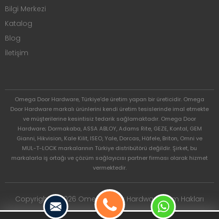
Bilgi Merkezi
Katalog
Blog
İletişim
Omega Door Hardware, Türkiye'de üretim yapan bir üreticidir. Omega
Door Hardware markalı ürünlerini kendi üretim tesislerinde imal etmekte
ve müşterilerine kesintisiz tedarik sağlamaktadır. Omega Door
Hardware; Dormakaba, ASSA ABLOY, Adams Rite, GEZE, Kontal, GEM
Gianni, Hikvision, Kale Kilit, ISEO, Yale, Dorcas, Häfele, Briton, Omni ve
MUL-T-LOCK markalarının Türkiye distribütörü değildir. Şirket, bu
markalarla iş ortağı ve çözüm sağlayıcısı partner firması olarak hizmet
vermektedir.
Copyright © 2026 Omega Door Hardware. Tüm Hakları
Saklıdır.