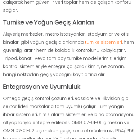
çalışarak hem güvenilir veri toplar hem de çalışan konforu
sağlar.
Turnike ve Yoğun Geçiş Alanları
Alışveriş merkezleri, metro istasyonları, stadyumlar ve ofis
binaları gibi yoğun geçiş alanlarında
turnike sistemleri
, hem
güvenliği artırır hem de kalabalık kontrolünü kolaylaştırır.
Tripod, kanatlı veya tam boy turnike modellerimiz, erişim
kontrol sistemleriyle entegre çalışarak kimin, ne zaman,
hangi noktadan geçiş yaptığını kayıt altına alır.
Entegrasyon ve Uyumluluk
Omega geçiş kontrol çözümleri, Rosslare ve Hikvision gibi
sektör lideri markalarla tam uyumlu çalışır. Tüm yangın
ihbar sistemleri, hırsız alarm sistemleri ve bina otomasyonu
altyapılarıyla entegre edilebilir. OMG 07-01-01 iç mekan ve
OMG 07-01-02 dış mekan geçiş kontrol ürünlerimiz, IP54/IP55
koruma sınıflarıyla her türlü ortam şartında güvenilir