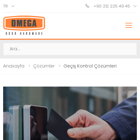
TR
+90 212 225 49 45
M
Ara
Anasayfa
Çözümler
Geçiş Kontrol Çözümleri