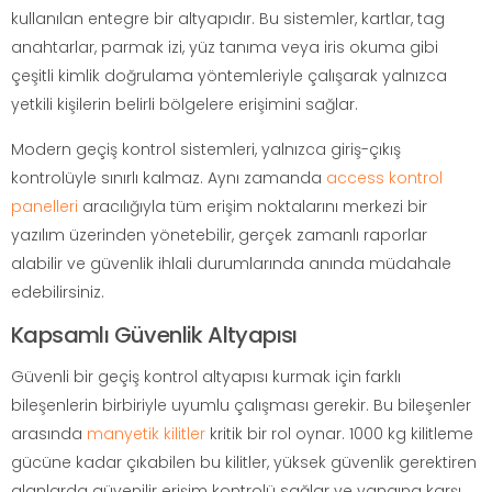
kullanılan entegre bir altyapıdır. Bu sistemler, kartlar, tag
anahtarlar, parmak izi, yüz tanıma veya iris okuma gibi
çeşitli kimlik doğrulama yöntemleriyle çalışarak yalnızca
yetkili kişilerin belirli bölgelere erişimini sağlar.
Modern geçiş kontrol sistemleri, yalnızca giriş-çıkış
kontrolüyle sınırlı kalmaz. Aynı zamanda
access kontrol
panelleri
aracılığıyla tüm erişim noktalarını merkezi bir
yazılım üzerinden yönetebilir, gerçek zamanlı raporlar
alabilir ve güvenlik ihlali durumlarında anında müdahale
edebilirsiniz.
Kapsamlı Güvenlik Altyapısı
Güvenli bir geçiş kontrol altyapısı kurmak için farklı
bileşenlerin birbiriyle uyumlu çalışması gerekir. Bu bileşenler
arasında
manyetik kilitler
kritik bir rol oynar. 1000 kg kilitleme
gücüne kadar çıkabilen bu kilitler, yüksek güvenlik gerektiren
alanlarda güvenilir erişim kontrolü sağlar ve yangına karşı