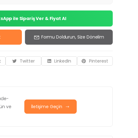
App ile Sipariş Ver & Fiyat Al
k
Formu Doldurun, Size Dönelim
k
Twitter
LinkedIn
Pinterest
iade-
rün ve
İletişime Geçin