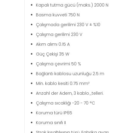
Kapalı tutma gücü (maks.) 2000 N
Basma kuvveti 750 N
Çalışmada gerilimi 230 V ± %10
Çalışma gerilimi 230 V
Akım alımı 0.15 A
Güç Çekişi 35 W
Çalışma çevrimi 50 %
Bağlantı kablosu uzunluğu 2.5 m
Min. kablo kesiti 0.75 mm²
Anzahl der Adern, 3 kablo_telleri.
Çalışma sıcaklığı -20 - 70 °C
Koruma türü IP65
Koruma sınıfı II
Strok kısaltılışının türü, Fabrika ayarı.