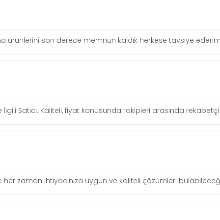
irma ürünlerini son derece memnun kaldık herkese tavsiye ederim
 İlgili Satıcı. Kaliteli, fiyat konusunda rakipleri arasında rekabe
siyle her zaman ihtiyacınıza uygun ve kaliteli çözümleri bulabileceği