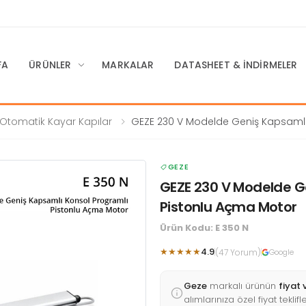
FA
ÜRÜNLER
MARKALAR
DATASHEET & İNDIRMELER
Otomatik Kayar Kapılar
GEZE 230 V Modelde Geniş Kapsaml
Konsol Programlı Pistonlu Açma Motor
GEZE
GEZE 230 V Modelde G
Pistonlu Açma Motor
Ürün Kodu: E 350 N
★★★★★
4.9
(47 Yorum)
Google
Geze
markalı ürünün
fiyat 
alımlarınıza özel fiyat tekli