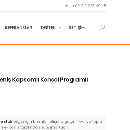
+90 212 225 49 45
REFERANSLAR
DESTEK
İLETIŞIM
ı
eniş Kapsamlı Konsol Programlı
ve stok
bilgisi için bizimle iletişime geçin. Tekli ve toplu
fleri ekibimiz tarafından sunulmaktadır.