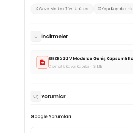
Geze Markalı Tüm Ürünler
Kapı Kapatıcı Hid
İndirmeler
GEZE 230 V Modelde Geniş Kapsamlı K
Otomatik Kayar Kapılar · 1.31 MB
Yorumlar
Google Yorumları