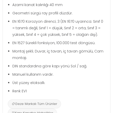
Azami kanat kalınlığı 40 mm
Geometri sürgü ray profili düzdür.
EN 1670 Korozyon direnci; 3 (EN 1670 uyarınca: Sınıf 0
= tanımlı değil, Sınıf 1 = düşük, Sınıf 2 = orta, Sınıf 3 =
yüksek, Sınıf 4 = çok yüksek, Sınıf 5 = olağan dışı).
EN 1527 Sürekli fonksiyon, 100.000 test döngüsü.
Montaj şekli; Duvar, iç tavan, iç tavan gömülü, Cam
montajı.
DIN standardına göre kapı yönü Sol / sağ.
Manuel kullanım vardır.
Üst yüzey eloksallı.
Renk EV1
Geze Markalı Tüm Ürünler
Kapı Kapatıcı Hidrolikler