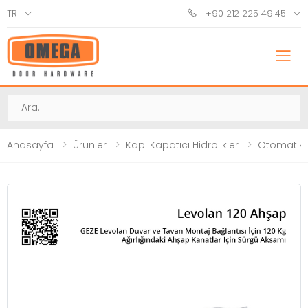
TR
+90 212 225 49 45
M
Ara
Anasayfa
Ürünler
Kapı Kapatıcı Hidrolikler
Otomatik 