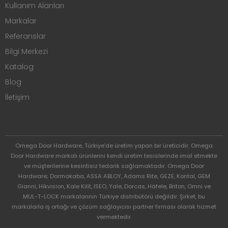
Kullanım Alanları
Markalar
Referanslar
Bilgi Merkezi
Katalog
Blog
İletişim
Omega Door Hardware, Türkiye'de üretim yapan bir üreticidir. Omega
Door Hardware markalı ürünlerini kendi üretim tesislerinde imal etmekte
ve müşterilerine kesintisiz tedarik sağlamaktadır. Omega Door
Hardware; Dormakaba, ASSA ABLOY, Adams Rite, GEZE, Kontal, GEM
Gianni, Hikvision, Kale Kilit, ISEO, Yale, Dorcas, Häfele, Briton, Omni ve
MUL-T-LOCK markalarının Türkiye distribütörü değildir. Şirket, bu
markalarla iş ortağı ve çözüm sağlayıcısı partner firması olarak hizmet
vermektedir.