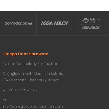
Omega Door Hardware
System Technology For The Door
Çağlayan Mah Cihanşah Sok. No:
3/A Kağıthane - İstanbul / Türkiye
+90 212 225 49 45
info@omegakapidonanimlari.com