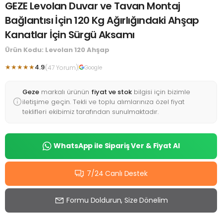
GEZE Levolan Duvar ve Tavan Montaj
Bağlantısı İçin 120 Kg Ağırlığındaki Ahşap
Kanatlar İçin Sürgü Aksamı
Ürün Kodu: Levolan 120 Ahşap
★★★★★
4.9
(47 Yorum)
Google
Geze
markalı ürünün
fiyat ve stok
bilgisi için bizimle
iletişime geçin. Tekli ve toplu alımlarınıza özel fiyat
teklifleri ekibimiz tarafından sunulmaktadır.
WhatsApp ile Sipariş Ver & Fiyat Al
7/24 Canlı Destek
Formu Doldurun, Size Dönelim