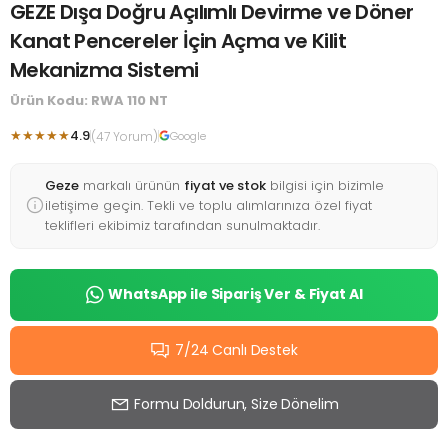
GEZE Dışa Doğru Açılımlı Devirme ve Döner
Kanat Pencereler İçin Açma ve Kilit
Mekanizma Sistemi
Ürün Kodu: RWA 110 NT
★★★★★
4.9
(47 Yorum)
Google
Geze
markalı ürünün
fiyat ve stok
bilgisi için bizimle
iletişime geçin. Tekli ve toplu alımlarınıza özel fiyat
teklifleri ekibimiz tarafından sunulmaktadır.
WhatsApp ile Sipariş Ver & Fiyat Al
7/24 Canlı Destek
Formu Doldurun, Size Dönelim