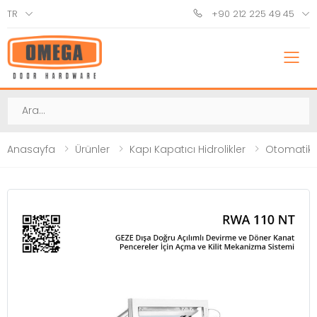
TR
+90 212 225 49 45
M
Ara
Anasayfa
Ürünler
Kapı Kapatıcı Hidrolikler
Otomatik 