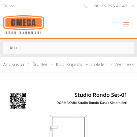
TR
+90 212 225 49 45
M
Ara
Anasayfa
Ürünler
Kapı Kapatıcı Hidrolikler
Zemine G