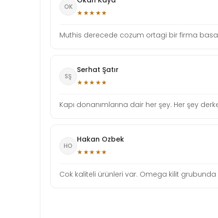
Okan Kaya
OK
★★★★★
Muthis derecede cozum ortagi bir firma basari
Serhat Şatır
SŞ
★★★★★
Kapı donanımlarına dair her şey. Her şey derken
Hakan Ozbek
HO
★★★★★
Cok kaliteli ürünleri var. Omega kilit grubunda ö