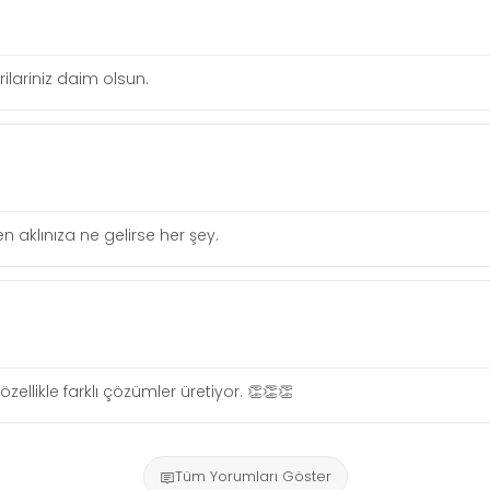
lariniz daim olsun.
 aklınıza ne gelirse her şey.
zellikle farklı çözümler üretiyor. 👏👏👏
Tüm Yorumları Göster