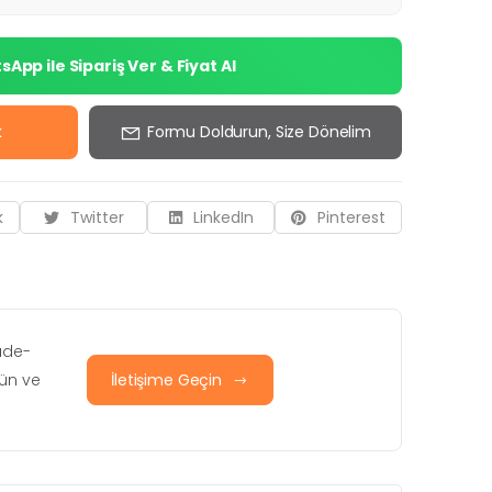
App ile Sipariş Ver & Fiyat Al
k
Formu Doldurun, Size Dönelim
k
Twitter
LinkedIn
Pinterest
iade-
rün ve
İletişime Geçin