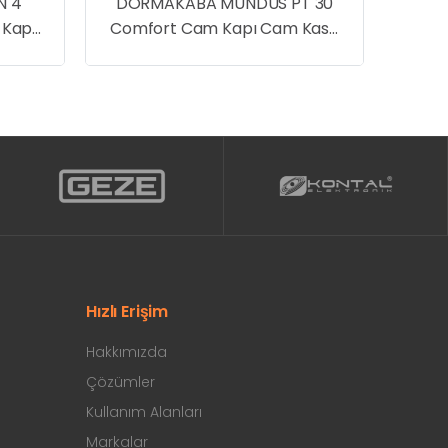
N 4
DORMAKABA MUNDUS PT 30
 Kapı
Comfort Cam Kapı Cam Kasa
Menteşe
Hızlı Erişim
Hakkımızda
Çözümler
Kullanım Alanları
Markalar