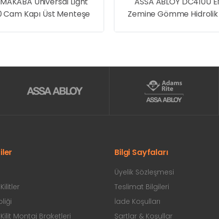
AKABA Universal Light
ASSA ABLOY DC410U E
0 Cam Kapı Üst Menteşe
Zemine Gömme Hidrolik
Kapatıcı
iler
Bilgi Sayfaları
Üyelik Sözleşmesi
ilitler
Teslimat Bilgileri
liği
İade Koşulları
ilit Montaj Braketleri
Şartlar & Koşullar