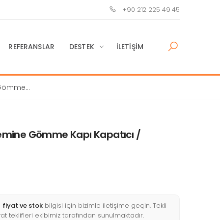
+90 212 225 49 45
REFERANSLAR
DESTEK
İLETIŞIM
 Gömme
mine Gömme Kapı Kapatıcı /
n
fiyat ve stok
bilgisi için bizimle iletişime geçin. Tekli
yat teklifleri ekibimiz tarafından sunulmaktadır.