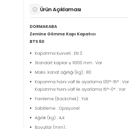
Ürün Açıklaması
DORMAKABA
Zemine Gömme Kapı Kapatıcı
BTS 60
Kapanma kuvveti : EN 3
Standart kapılar ≤ 11000 mm : Var
Maks. kanat ağırlığı (kg) : 80
Kapanma hızını valf ile ayarlama 130°-15° : Var
Kapanma hızını valf ile ayarlama 15°-0° : Var
Frenleme (Backchek) : Yok
Sabitleme : Opsiyonel
Ağırlık (kg) : 4,4
Boyutlar (mm) :