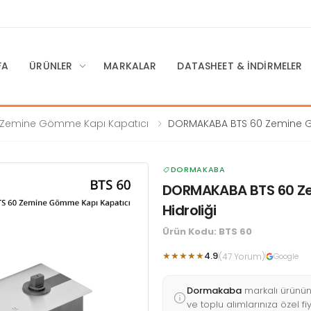
FA
ÜRÜNLER
MARKALAR
DATASHEET & İNDIRMELER
Zemine Gömme Kapı Kapatıcı
DORMAKABA BTS 60 Zemine
Kapı Kapatıcı / Hidroliği
DORMAKABA
DORMAKABA BTS 60 Ze
Hidroliği
Ürün Kodu: BTS 60
★★★★★
4.9
(47 Yorum)
Google
Dormakaba
markalı ürünü
ve toplu alımlarınıza özel fi