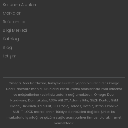
Kullanım Alanları
Markalar
Referanslar
Bilgi Merkezi
Katalog
Blog
İletişim
Omega Door Hardware, Türkiye'de üretim yapan bir üreticidir. Omega
Door Hardware markalı ürünlerini kendi üretim tesislerinde imal etmekte
ve müşterilerine kesintisiz tedarik sağlamaktadır. Omega Door
Hardware; Dormakaba, ASSA ABLOY, Adams Rite, GEZE, Kontal, GEM
Gianni, Hikvision, Kale Kilit, ISEO, Yale, Dorcas, Häfele, Briton, Omni ve
MUL-T-LOCK markalarının Türkiye distribütörü değildir. Şirket, bu
markalarla iş ortağı ve çözüm sağlayıcısı partner firması olarak hizmet
vermektedir.