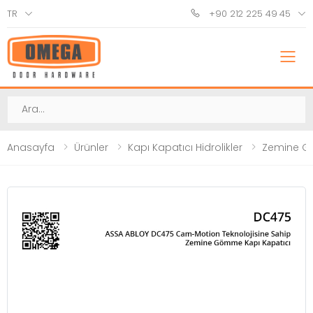
TR
+90 212 225 49 45
M
Ara
Anasayfa
Ürünler
Kapı Kapatıcı Hidrolikler
Zemine G