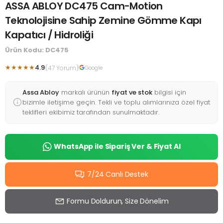
ASSA ABLOY DC475 Cam-Motion
Teknolojisine Sahip Zemine Gömme Kapı
Kapatıcı / Hidroliği
Ürün Kodu: DC475
★★★★★
4.9
(47 Yorum)
Google
Assa Abloy
markalı ürünün
fiyat ve stok
bilgisi için
bizimle iletişime geçin. Tekli ve toplu alımlarınıza özel fiyat
teklifleri ekibimiz tarafından sunulmaktadır.
WhatsApp ile Sipariş Ver & Fiyat Al
7/24 Canlı Destek
Formu Doldurun, Size Dönelim