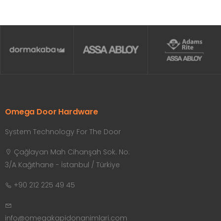
Omega Door Hardware
System Technology For The Door
Çağlayan Mah Cihanşah Sok. No:
3/A Kağıthane - İstanbul / Türkiye
+90 212 225 49 45
info@omegakapidonanimlari.com