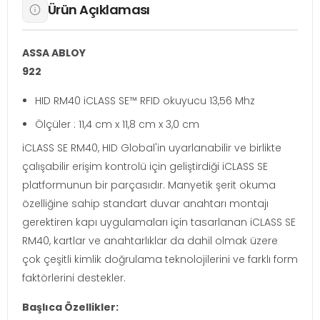
Ürün Açıklaması
ASSA ABLOY
922
HID RM40 iCLASS SE™ RFID okuyucu 13,56 Mhz
Ölçüler : 11,4 cm x 11,8 cm x 3,0 cm
iCLASS SE RM40, HID Global'in uyarlanabilir ve birlikte
çalışabilir erişim kontrolü için geliştirdiği iCLASS SE
platformunun bir parçasıdır. Manyetik şerit okuma
özelliğine sahip standart duvar anahtarı montajı
gerektiren kapı uygulamaları için tasarlanan iCLASS SE
RM40, kartlar ve anahtarlıklar da dahil olmak üzere
çok çeşitli kimlik doğrulama teknolojilerini ve farklı form
faktörlerini destekler.
Başlıca Özellikler: