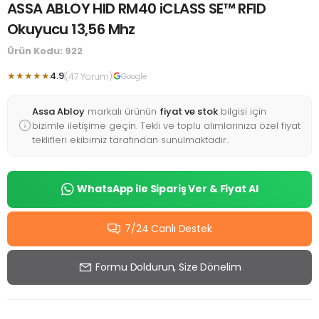
ASSA ABLOY HID RM40 iCLASS SE™ RFID
Okuyucu 13,56 Mhz
Ürün Kodu: 922
★★★★★
4.9
(47 Yorum)
Google
Assa Abloy
markalı ürünün
fiyat ve stok
bilgisi için
bizimle iletişime geçin. Tekli ve toplu alımlarınıza özel fiyat
teklifleri ekibimiz tarafından sunulmaktadır.
WhatsApp ile Sipariş Ver & Fiyat Al
7/24 Canlı Destek
Formu Doldurun, Size Dönelim