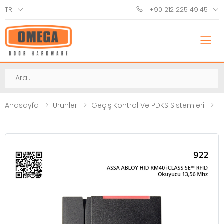
TR
+90 212 225 49 45
M
Ara
Anasayfa
Ürünler
Geçiş Kontrol Ve PDKS Sistemleri
K