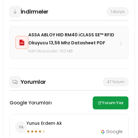
İndirmeler
1 dosya
ASSA ABLOY HID RM40 iCLASS SE™ RFID
↓
Okuyucu 13,56 Mhz Datasheet PDF
Kart Okuyucular · 1.52 MB
Yorumlar
47 Yorum
Google Yorumları
Yorum Yaz
Yunus Erdem Ak
YA
★★★★☆
Google