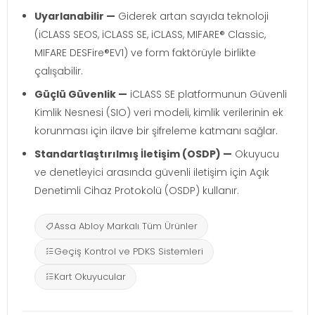
Uyarlanabilir —
Giderek artan sayıda teknoloji
(iCLASS SEOS, iCLASS SE, iCLASS, MIFARE® Classic,
MIFARE DESFire®EV1) ve form faktörüyle birlikte
çalışabilir.
Güçlü Güvenlik —
iCLASS SE platformunun Güvenli
Kimlik Nesnesi (SIO) veri modeli, kimlik verilerinin ek
korunması için ilave bir şifreleme katmanı sağlar.
Standartlaştırılmış İletişim (OSDP) —
Okuyucu
ve denetleyici arasında güvenli iletişim için Açık
Denetimli Cihaz Protokolü (OSDP) kullanır.
Assa Abloy Markalı Tüm Ürünler
Geçiş Kontrol ve PDKS Sistemleri
Kart Okuyucular