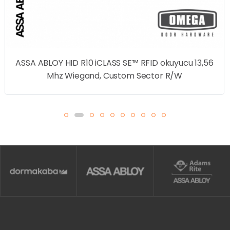
ASSA ABLOY HID R10 iCLASS SE™ RFID okuyucu 13,56
Mhz Wiegand, Custom Sector R/W