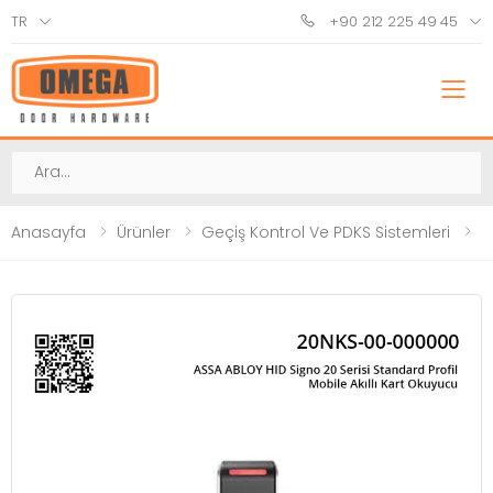
TR
+90 212 225 49 45
M
Ara
Anasayfa
Ürünler
Geçiş Kontrol Ve PDKS Sistemleri
K