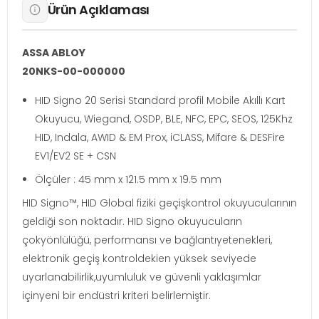
Ürün Açıklaması
ASSA ABLOY
20NKS-00-000000
HID Signo 20 Serisi Standard profil Mobile Akıllı Kart
Okuyucu, Wiegand, OSDP, BLE, NFC, EPC, SEOS, 125Khz
HID, Indala, AWID & EM Prox, iCLASS, Mifare & DESFire
EV1/EV2 SE + CSN
Ölçüler : 45 mm x 121.5 mm x 19.5 mm
HID Signo™, HID Global fiziki geçişkontrol okuyucularının
geldiği son noktadır. HID Signo okuyucuların
çokyönlülüğü, performansı ve bağlantıyetenekleri,
elektronik geçiş kontroldekien yüksek seviyede
uyarlanabilirlik,uyumluluk ve güvenli yaklaşımlar
içinyeni bir endüstri kriteri belirlemiştir.