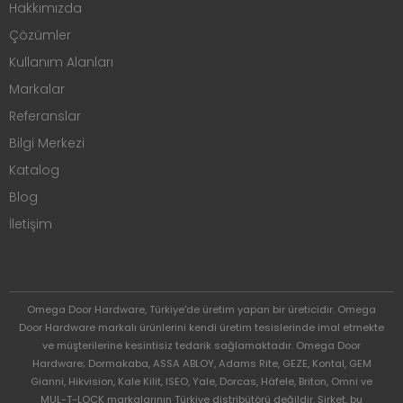
Hakkımızda
Çözümler
Kullanım Alanları
Markalar
Referanslar
Bilgi Merkezi
Katalog
Blog
İletişim
Omega Door Hardware, Türkiye'de üretim yapan bir üreticidir. Omega
Door Hardware markalı ürünlerini kendi üretim tesislerinde imal etmekte
ve müşterilerine kesintisiz tedarik sağlamaktadır. Omega Door
Hardware; Dormakaba, ASSA ABLOY, Adams Rite, GEZE, Kontal, GEM
Gianni, Hikvision, Kale Kilit, ISEO, Yale, Dorcas, Häfele, Briton, Omni ve
MUL-T-LOCK markalarının Türkiye distribütörü değildir. Şirket, bu