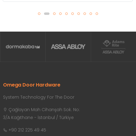
Omega Door Hardware
System Technology For The Door
Çağlayan Mah Cihanşah Sok. No:
3/A Kağıthane - İstanbul / Türkiye
+90 212 225 49 45