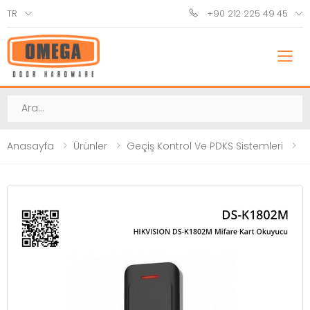
TR
+90 212 225 49 45
M
Ara
Anasayfa
Ürünler
Geçiş Kontrol Ve PDKS Sistemleri
K