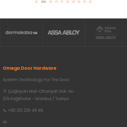
Omega Door Hardware
System Technology For The Door
Çağlayan Mah Cihanşah Sok. No:
3/A Kağıthane - İstanbul / Türkiye
+90 212 225 49 45