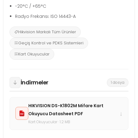
-20°C / +65°C
Radyo Frekansı: ISO 14443-A
Hikvision Markalı Tüm Ürünler
Geçiş Kontrol ve PDKS Sistemleri
Kart Okuyucular
İndirmeler
1 dosya
HIKVISION DS-K1802M Mifare Kart
↓
Okuyucu Datasheet PDF
Kart Okuyucular · 1.2 MB