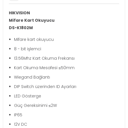
HIKVISION
Mifare Kart Okuyucu
DS-K1802M
Mifare kart okuyucu
8 - bit işlemci
13.56Mhz Kart Okuma Frekansı
Kart Okuma Mesafesi ≤50mm
Wiegand Bağlantı
DIP Switch üzerinden ID Ayarları
LED Gösterge
Güç Gereksinimi ≤2W
IP65
12V DC