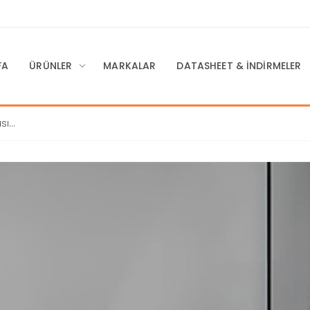
FA
ÜRÜNLER
MARKALAR
DATASHEET & İNDIRMELER
sı
eçimi: