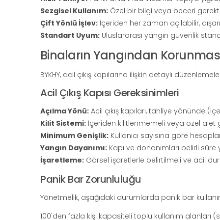
Sezgisel Kullanım:
Özel bir bilgi veya beceri gerekti
Çift Yönlü İşlev:
İçeriden her zaman açılabilir, dışarıda
Standart Uyum:
Uluslararası yangın güvenlik stan
Binaların Yangından Korunması 
BYKHY, acil çıkış kapılarına ilişkin detaylı düzenlemel
Acil Çıkış Kapısı Gereksinimleri
Açılma Yönü:
Acil çıkış kapıları, tahliye yönünde (i
Kilit Sistemi:
İçeriden kilitlenmemeli veya özel alet 
Minimum Genişlik:
Kullanıcı sayısına göre hesapl
Yangın Dayanımı:
Kapı ve donanımları belirli süre 
İşaretleme:
Görsel işaretlerle belirtilmeli ve acil 
Panik Bar Zorunluluğu
Yönetmelik, aşağıdaki durumlarda panik bar kullanımı
100'den fazla kişi kapasiteli toplu kullanım alanları (