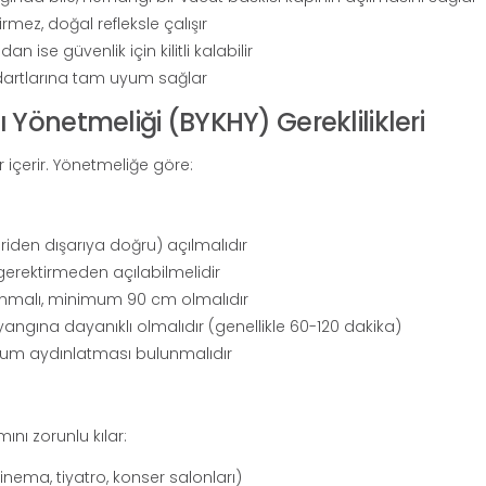
rmez, doğal refleksle çalışır
n ise güvenlik için kilitli kalabilir
dartlarına tam uyum sağlar
Yönetmeliği (BYKHY) Gereklilikleri
er içerir. Yönetmeliğe göre:
çeriden dışarıya doğru) açılmalıdır
gerektirmeden açılabilmelidir
anmalı, minimum 90 cm olmalıdır
yangına dayanıklı olmalıdır (genellikle 60-120 dakika)
durum aydınlatması bulunmalıdır
nı zorunlu kılar:
sinema, tiyatro, konser salonları)