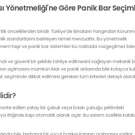
 Yönetmeliği'ne Göre Panik Bar Seçimi
itik önceliklerden biridir. Türkiye'de Binaların Yangından Korunm
ik standartlarını belirleyen temel mevzuattır. Bu yönetmelik
önem taşır ve panik bar sistemleri bu noktada vazgeçilmez bile
ızlı ve güvenli bir şekilde tahliye edilmesini sağlayan mekanik b
nın açılmasını mümkün kılar ve panik anlarında bile kolayca kulla
ar seçiminde dikkat edilmesi gereken tüm kriterleri detaylı olara
idir?
 monte edilen yatay bir çubuk veya baskı çubuğu şeklindeki
 ittiğinde kapı otomatik olarak açılır. Bu sistem özellikle kalab
ğında bile, herhangi bir vücut baskısı kapının açılmasını sağlar