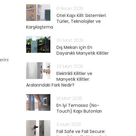
6 Nisan 2026
Otel Kapı Kilit Sistemleri:
Türler, Teknolojiler ve
Karşılaştırma
30 Mart 2026
Dış Mekan için En
Dayanıklı Manyetik Kilitler
erini
23 Mart 2026
Elektrikli Kilitler ve
Manyetik Kilitler:
Aralarındaki Fark Nedir?
16 Mart 2026
En İyi Temassız (No-
Touch) Kapı Butonları
9 Mart 2026
Fail Safe ve Fail Secure: