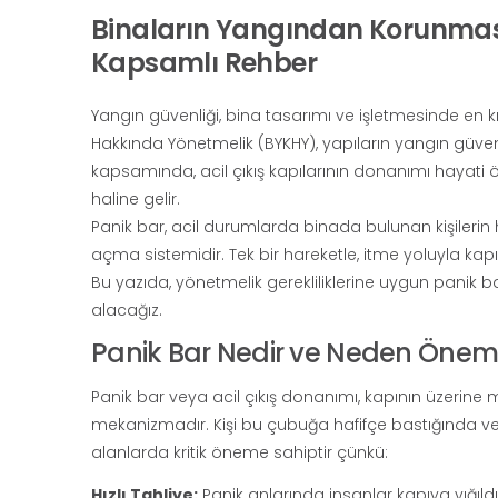
Binaların Yangından Korunması
Kapsamlı Rehber
Yangın güvenliği, bina tasarımı ve işletmesinde en kr
Hakkında Yönetmelik (BYKHY), yapıların yangın güvenl
kapsamında, acil çıkış kapılarının donanımı hayati 
haline gelir.
Panik bar, acil durumlarda binada bulunan kişilerin h
açma sistemidir. Tek bir hareketle, itme yoluyla kapı
Bu yazıda, yönetmelik gerekliliklerine uygun panik b
alacağız.
Panik Bar Nedir ve Neden Öneml
Panik bar veya acil çıkış donanımı, kapının üzerine
mekanizmadır. Kişi bu çubuğa hafifçe bastığında veya
alanlarda kritik öneme sahiptir çünkü:
Hızlı Tahliye:
Panik anlarında insanlar kapıya yığıldı