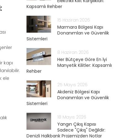
Elektrikli Kilit Karşılıkları:
:
Kapsamlı Rehber
15 Haziran 2026
Marmara Bölgesi Kapı
ası
Donanımları ve Güvenlik
Sistemleri
şenler
8 Haziran 2026
Her Bütçeye Göre En İyi
ir kapı
Manyetik Kilitler: Kapsamlı
nılabilir.
Rehber
k ele
25 Mayıs 2026
Akdeniz Bölgesi Kapı
Donanımları ve Güvenlik
Sistemleri
18 Mayıs 2026
alık
Yangın Çıkış Kapısı
Sadece "Çıkış" Değildir:
Denizli Halkbank Projemizden Notlar