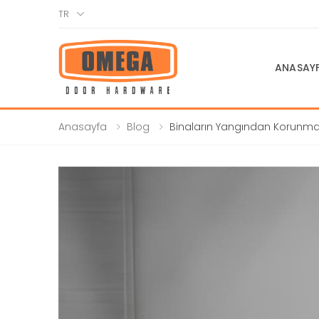
TR
ANASAY
Anasayfa
Blog
Binaların Yangından Korunma
Yönetmeliği'ne Göre Panik Bar S
Kapsamlı Rehber