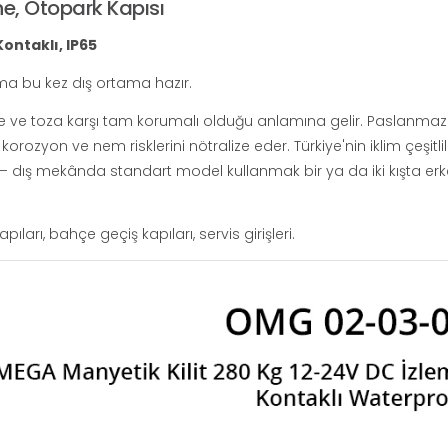
he, Otopark Kapısı
ontaklı, IP65
ma bu kez dış ortama hazır.
ine ve toza karşı tam korumalı olduğu anlamına gelir. Paslanmaz 
zyon ve nem risklerini nötralize eder. Türkiye'nin iklim çeşitli
ükü — dış mekânda standart model kullanmak bir ya da iki kışta er
ıları, bahçe geçiş kapıları, servis girişleri.