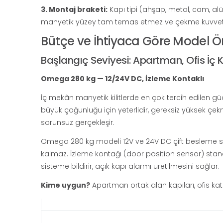
3. Montaj braketi:
Kapı tipi (ahşap, metal, cam, alü
manyetik yüzey tam temas etmez ve çekme kuvveti
Bütçe ve İhtiyaca Göre Model Ön
Başlangıç Seviyesi: Apartman, Ofis İç 
Omega 280 kg — 12/24V DC, İzleme Kontaklı
İç mekân manyetik kilitlerde en çok tercih edilen güç 
büyük çoğunluğu için yeterlidir, gereksiz yüksek ç
sorunsuz gerçekleşir.
Omega 280 kg modeli 12V ve 24V DC çift besleme s
kalmaz. İzleme kontağı (door position sensor) stan
sisteme bildirir, açık kapı alarmı üretilmesini sağlar.
Kime uygun?
Apartman ortak alan kapıları, ofis kat g