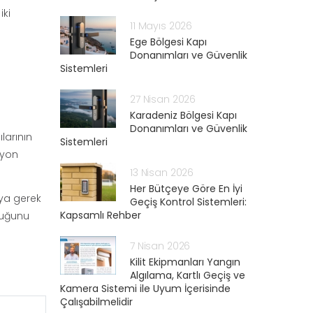
iki
11 Mayıs 2026
Ege Bölgesi Kapı
Donanımları ve Güvenlik
Sistemleri
27 Nisan 2026
Karadeniz Bölgesi Kapı
Donanımları ve Güvenlik
larının
Sistemleri
syon
13 Nisan 2026
Her Bütçeye Göre En İyi
ya gerek
Geçiş Kontrol Sistemleri:
Kapsamlı Rehber
duğunu
7 Nisan 2026
Kilit Ekipmanları Yangın
Algılama, Kartlı Geçiş ve
Kamera Sistemi ile Uyum İçerisinde
Çalışabilmelidir