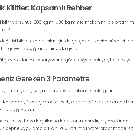
k Kilitler: Kapsamlı Rehber
zi bilmiyorsunuz. 280 kg mı 500 kg mi? İç mekan mı dış ortam m
r mı?
eğil, işi bilen teknik alıcılar için de gerçek bir seçim sürecini tem
 — güvenlik açığı anlamına da gelir.
tçe ve kullanım senaryosuna göre değerlendiriyor, her seviye i
eniz Gereken 3 Parametre
irmek, yanlış seçimi neredeyse imkânsız hale getirir.
r. Ne kadar yüksek çekme kuvveti, o kadar yüksek zorlama diren
lik açığı yaratır.
em, toz ve hava koşullarına karşı korumasızdır; dış mekânda
r. Dış cephe uygulamaları için IP65 korumalı waterproof model zo