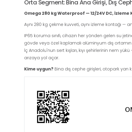
Orta Segment: Bina Ana Girişi, Dış Cep
Omega 280 kg Waterproof — 12/24V DC, İzleme K
Aynı 280 kg çekme kuvveti, aynı izleme kontağı — a
IP65 koruma sınıfı, cihazın her yönden gelen su jet
gövde veya özel kaplamalı alüminyum dış ortamın koro
İç Anadolu'nun sert kışları, kıyı şehirlerinin nem y
arızaya yol açar.
Kime uygun?
Bina dış cephe girişleri, otopark yan kap