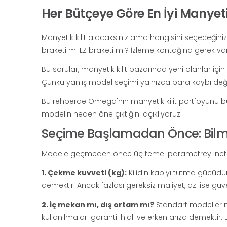
Her Bütçeye Göre En İyi Manyeti
Manyetik kilit alacaksınız ama hangisini seçeceğini
braketi mi LZ braketi mi? İzleme kontağına gerek va
Bu sorular, manyetik kilit pazarında yeni olanlar için d
Çünkü yanlış model seçimi yalnızca para kaybı değil
Bu rehberde Omega'nın manyetik kilit portföyünü bü
modelin neden öne çıktığını açıklıyoruz.
Seçime Başlamadan Önce: Bilm
Modele geçmeden önce üç temel parametreyi netleşt
1. Çekme kuvveti (kg):
Kilidin kapıyı tutma gücüdü
demektir. Ancak fazlası gereksiz maliyet, azı ise güven
2. İç mekan mı, dış ortam mı?
Standart modeller n
kullanılmaları garanti ihlali ve erken arıza demekti