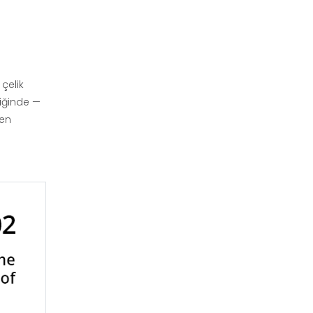
çelik
liğinde —
ken