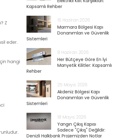
Elektrikli Kilit Karşılıkları:
Kapsamlı Rehber
15 Haziran 2026
ı? Z
Marmara Bölgesi Kapı
Donanımları ve Güvenlik
Sistemleri
sil eder.
8 Haziran 2026
Her Bütçeye Göre En İyi
çin hangi
Manyetik Kilitler: Kapsamlı
Rehber
25 Mayıs 2026
Akdeniz Bölgesi Kapı
Donanımları ve Güvenlik
Sistemleri
ci
18 Mayıs 2026
Yangın Çıkış Kapısı
Sadece "Çıkış" Değildir:
runludur.
Denizli Halkbank Projemizden Notlar