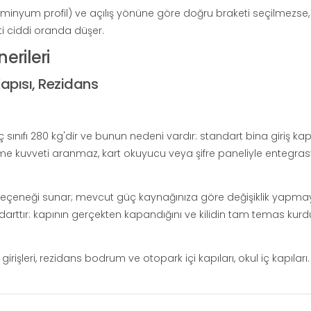
minyum profil) ve açılış yönüne göre doğru braketi seçilmezse, 
 ciddi oranda düşer.
erileri
Kapısı, Rezidans
sınıfı 280 kg'dir ve bunun nedeni vardır: standart bina giriş kapı
ekme kuvveti aranmaz, kart okuyucu veya şifre paneliyle entegra
eçeneği sunar; mevcut güç kaynağınıza göre değişiklik yapma
darttır: kapının gerçekten kapandığını ve kilidin tam temas kur
irişleri, rezidans bodrum ve otopark içi kapıları, okul iç kapıları.