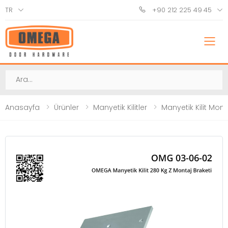
TR
+90 212 225 49 45
M
Ara
Anasayfa
Ürünler
Manyetik Kilitler
Manyetik Kilit Mont