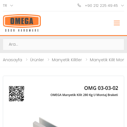
TR
+90 212 225 49 45
M
Ara
Anasayfa
Ürünler
Manyetik Kilitler
Manyetik Kilit Mont