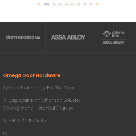
Omega Door Hardware
System Technology For The Door
Çağlayan Mah Cihanşah Sok. No:
3/A Kağıthane - İstanbul / Türkiye
+90 212 225 49 45