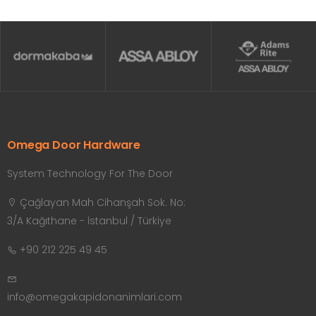
Omega Door Hardware
System Technology For The Door
Çağlayan Mah Cihanşah Sok. No:
3/A Kağıthane - İstanbul / Türkiye
+90 212 225 49 45
info@omegakapidonanimlari.com