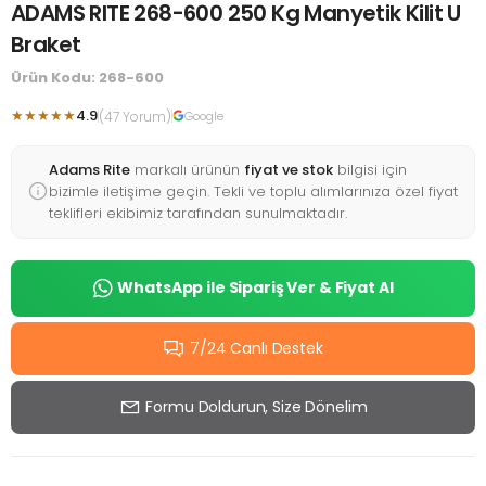
ADAMS RITE 268-600 250 Kg Manyetik Kilit U
Braket
Ürün Kodu: 268-600
★★★★★
4.9
(47 Yorum)
Google
Adams Rite
markalı ürünün
fiyat ve stok
bilgisi için
bizimle iletişime geçin. Tekli ve toplu alımlarınıza özel fiyat
teklifleri ekibimiz tarafından sunulmaktadır.
WhatsApp ile Sipariş Ver & Fiyat Al
7/24 Canlı Destek
Formu Doldurun, Size Dönelim