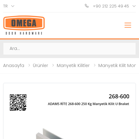
TR
+90 212 225 49 45
M
Ara
Anasayfa
Ürünler
Manyetik Kilitler
Manyetik Kilit Mont