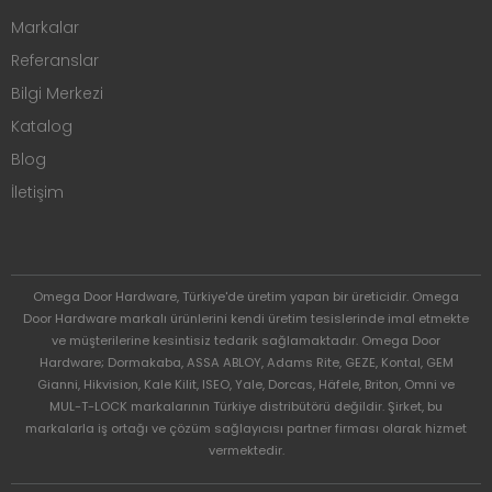
Markalar
Referanslar
Bilgi Merkezi
Katalog
Blog
İletişim
Omega Door Hardware, Türkiye'de üretim yapan bir üreticidir. Omega
Door Hardware markalı ürünlerini kendi üretim tesislerinde imal etmekte
ve müşterilerine kesintisiz tedarik sağlamaktadır. Omega Door
Hardware; Dormakaba, ASSA ABLOY, Adams Rite, GEZE, Kontal, GEM
Gianni, Hikvision, Kale Kilit, ISEO, Yale, Dorcas, Häfele, Briton, Omni ve
MUL-T-LOCK markalarının Türkiye distribütörü değildir. Şirket, bu
markalarla iş ortağı ve çözüm sağlayıcısı partner firması olarak hizmet
vermektedir.