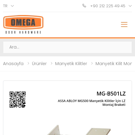
TR
+90 212 225 49 45
M
Ara
Anasayfa
Ürünler
Manyetik Kilitler
Manyetik Kilit Mont