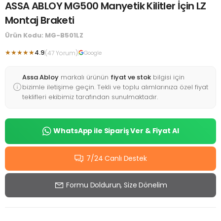
ASSA ABLOY MG500 Manyetik Kilitler İçin LZ
Montaj Braketi
Ürün Kodu: MG-B501LZ
★★★★★
4.9
(47 Yorum)
Google
Assa Abloy
markalı ürünün
fiyat ve stok
bilgisi için
bizimle iletişime geçin. Tekli ve toplu alımlarınıza özel fiyat
teklifleri ekibimiz tarafından sunulmaktadır.
WhatsApp ile Sipariş Ver & Fiyat Al
7/24 Canlı Destek
Formu Doldurun, Size Dönelim