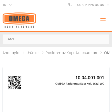
TR
+90 212 225 49 45
M
Ara
Anasayfa
Ürünler
Paslanmaz Kapı Aksesuarları
OME