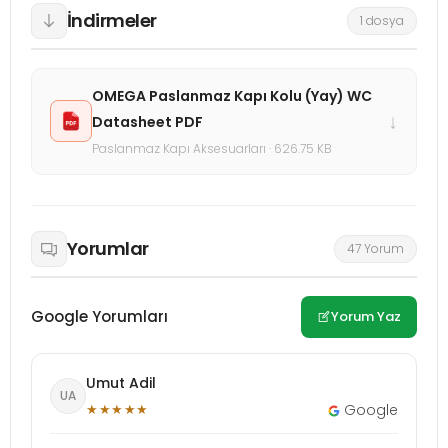
İndirmeler
1 dosya
OMEGA Paslanmaz Kapı Kolu (Yay) WC
↓
Datasheet PDF
Paslanmaz Kapı Aksesuarları · 626.75 KB
Yorumlar
47 Yorum
Google Yorumları
Yorum Yaz
Umut Adil
UA
★★★★★
Google