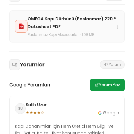
OMEGA Kapı Dürbünü (Paslanmaz) 220 °
↓
Datasheet PDF
Paslanmaz Kapı Aksesuarları · 1.08 MB
Yorumlar
47 Yorum
Google Yorumları
Yorum Yaz
Salih Uzun
SU
★★★★☆
Google
Kapı Donanımları İçin Hem Üretici Hem Bilgili ve
İlgili Satıcı. Kaliteli, fiyat konusunda rakipleri