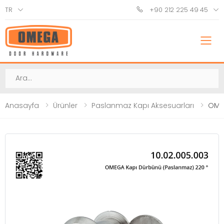
TR
+90 212 225 49 45
M
Ara
Anasayfa
Ürünler
Paslanmaz Kapı Aksesuarları
OMEG