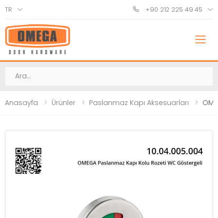
TR
+90 212 225 49 45
M
Ara
Anasayfa
Ürünler
Paslanmaz Kapı Aksesuarları
OMEG