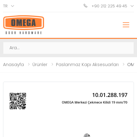
TR
+90 212 225 49 45
M
Ara
Anasayfa
Ürünler
Paslanmaz Kapı Aksesuarları
OMEG