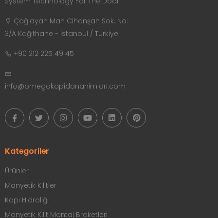
System Technology For The Door
Çağlayan Mah Cihanşah Sok. No:
3/A Kağıthane - İstanbul / Türkiye
+90 212 225 49 45
info@omegakapidonanimlari.com
Kategoriler
Ürünler
Manyetik Kilitler
Kapı Hidroliği
Manyetik Kilit Montaj Braketleri