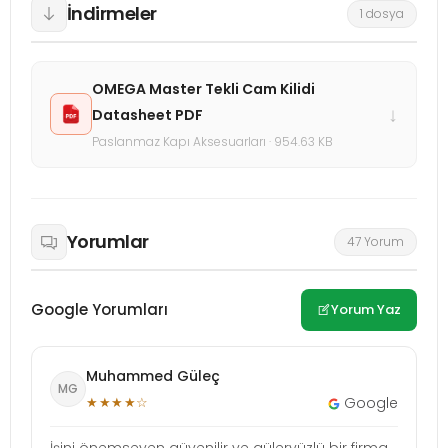
İndirmeler
1 dosya
OMEGA Master Tekli Cam Kilidi
↓
Datasheet PDF
Paslanmaz Kapı Aksesuarları · 954.63 KB
Yorumlar
47 Yorum
Google Yorumları
Yorum Yaz
Muhammed Güleç
MG
★★★★☆
Google
İşini önemseyen güvenilir ve güleryüzlü bir firma