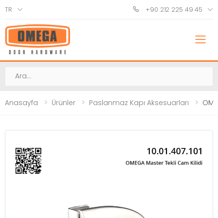
TR
+90 212 225 49 45
M
Ara
Anasayfa
Ürünler
Paslanmaz Kapı Aksesuarları
OMEG