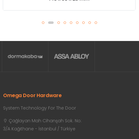
Omega Door Hardware
System Technology For The Door
Çağlayan Mah Cihanşah Sok. No:
3/A Kağıthane - İstanbul / Türkiye