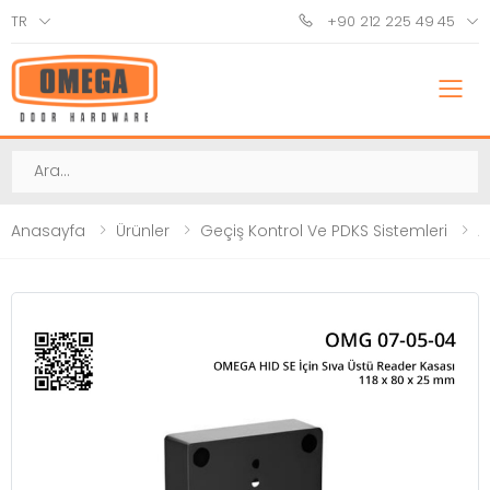
TR
+90 212 225 49 45
M
Ara
Anasayfa
Ürünler
Geçiş Kontrol Ve PDKS Sistemleri
A