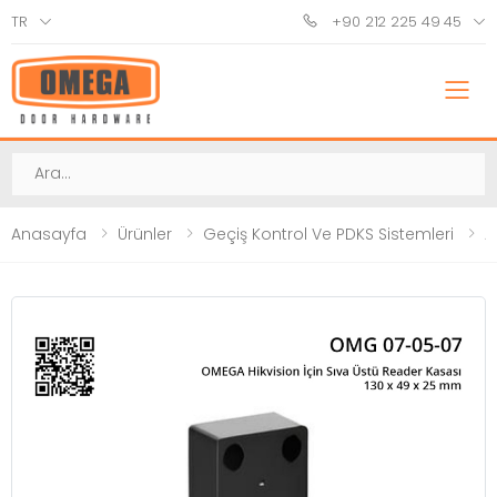
TR
+90 212 225 49 45
M
Ara
Anasayfa
Ürünler
Geçiş Kontrol Ve PDKS Sistemleri
A