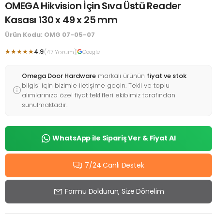
OMEGA Hikvision İçin Sıva Üstü Reader
Kasası 130 x 49 x 25 mm
Ürün Kodu: OMG 07-05-07
★★★★★
4.9
(47 Yorum)
Google
Omega Door Hardware
markalı ürünün
fiyat ve stok
bilgisi için bizimle iletişime geçin. Tekli ve toplu
alımlarınıza özel fiyat teklifleri ekibimiz tarafından
sunulmaktadır.
WhatsApp ile Sipariş Ver & Fiyat Al
7/24 Canlı Destek
Formu Doldurun, Size Dönelim