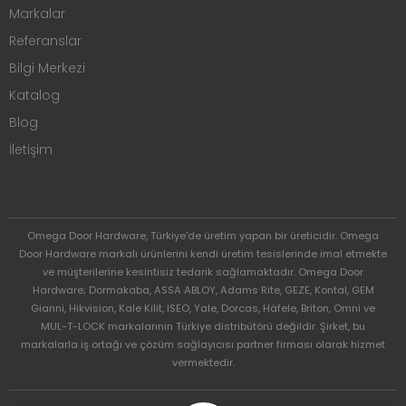
Markalar
Referanslar
Bilgi Merkezi
Katalog
Blog
İletişim
Omega Door Hardware, Türkiye'de üretim yapan bir üreticidir. Omega
Door Hardware markalı ürünlerini kendi üretim tesislerinde imal etmekte
ve müşterilerine kesintisiz tedarik sağlamaktadır. Omega Door
Hardware; Dormakaba, ASSA ABLOY, Adams Rite, GEZE, Kontal, GEM
Gianni, Hikvision, Kale Kilit, ISEO, Yale, Dorcas, Häfele, Briton, Omni ve
MUL-T-LOCK markalarının Türkiye distribütörü değildir. Şirket, bu
markalarla iş ortağı ve çözüm sağlayıcısı partner firması olarak hizmet
vermektedir.