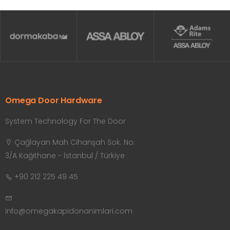
Omega Door Hardware
System Technology For The Door
Çağlayan Mah Cihanşah Sok. No:
3/A Kağıthane - İstanbul / Türkiye
+90 212 225 49 45
info@omegakapidonanimlari.com