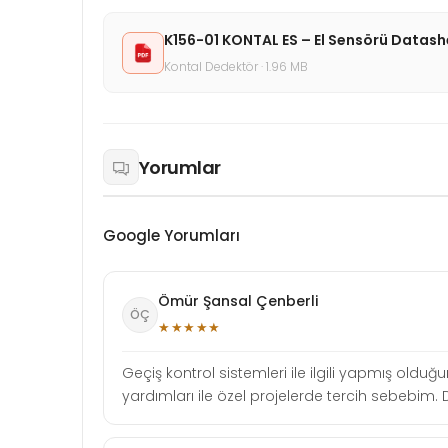
K156-01 KONTAL ES – El Sensörü Datas
Kontal Dedektör · 1.96 MB
Yorumlar
Google Yorumları
Ömür Şansal Çenberli
ÖÇ
★★★★★
Geçiş kontrol sistemleri ile ilgili yapmış oldu
yardımları ile özel projelerde tercih sebebim. D