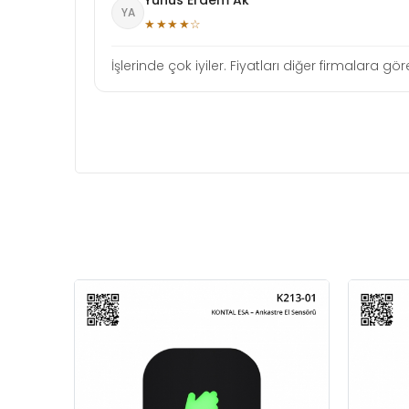
Yunus Erdem Ak
YA
★★★★☆
İşlerinde çok iyiler. Fiyatları diğer firmalara gö