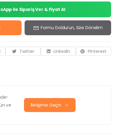
App ile Sipariş Ver & Fiyat Al
k
Formu Doldurun, Size Dönelim
k
Twitter
LinkedIn
Pinterest
iade-
rün ve
İletişime Geçin