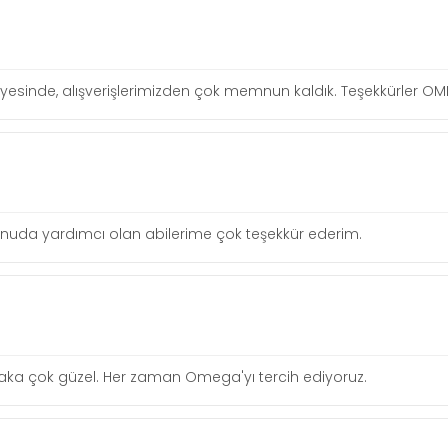
ı sayesinde, alışverişlerimizden çok memnun kaldık. Teşekkürler O
 konuda yardımcı olan abilerime çok teşekkür ederim.
lgi alaka çok güzel. Her zaman Omega'yı tercih ediyoruz.