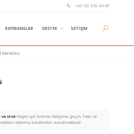
+90 212 225 49 45
REFERANSLAR
DESTEK
İLETIŞIM
l Sensörü
ü
t ve stok
bilgisi için bizimle iletişime geçin. Tekli ve
 teklifleri ekibimiz tarafından sunulmaktadır.