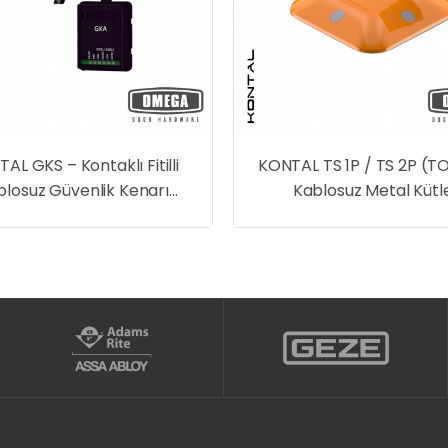
AL TS 1P / TS 2P (TOSBA)
KONTAL RDR2 – Otomati
Kablosuz Metal Kütle
Radarı
Dedektörü