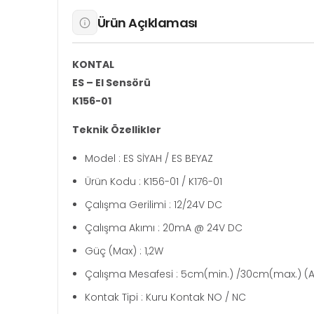
Ürün Açıklaması
KONTAL
ES – El Sensörü
K156-01
Teknik Özellikler
Model : ES SİYAH / ES BEYAZ
Ürün Kodu : K156-01 / K176-01
Çalışma Gerilimi : 12/24V DC
Çalışma Akımı : 20mA @ 24V DC
Güç (Max) : 1,2W
Çalışma Mesafesi : 5cm(min.) /30cm(max.) (Ay
Kontak Tipi : Kuru Kontak NO / NC