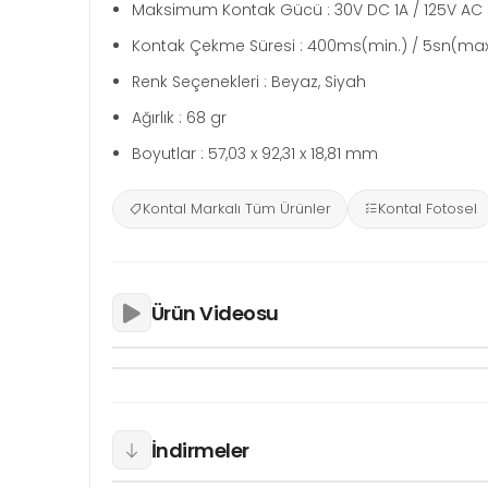
Maksimum Kontak Gücü : 30V DC 1A / 125V AC 
Kontak Çekme Süresi : 400ms(min.) / 5sn(max.)
Renk Seçenekleri : Beyaz, Siyah
Ağırlık : 68 gr
Boyutlar : 57,03 x 92,31 x 18,81 mm
Kontal Markalı Tüm Ürünler
Kontal Fotosel
Ürün Videosu
İndirmeler