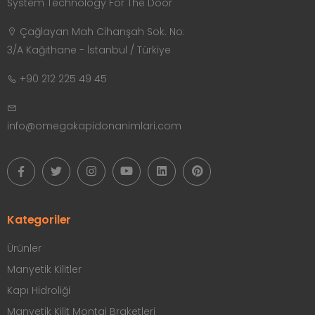
System Technology For The Door
Çağlayan Mah Cihanşah Sok. No:
3/A Kağıthane - İstanbul / Türkiye
+90 212 225 49 45
info@omegakapidonanimlari.com
Kategoriler
Ürünler
Manyetik Kilitler
Kapı Hidroliği
Manyetik Kilit Montaj Braketleri