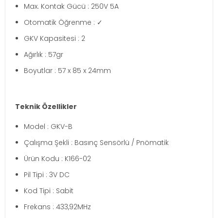
Max. Kontak Gücü : 250V 5A
Otomatik Öğrenme : ✓
GKV Kapasitesi : 2
Ağırlık : 57gr
Boyutlar : 57 x 85 x 24mm
Teknik Özellikler
Model : GKV-B
Çalışma Şekli : Basınç Sensörlü / Pnömatik
Ürün Kodu : K166-02
Pil Tipi : 3V DC
Kod Tipi : Sabit
Frekans : 433,92MHz