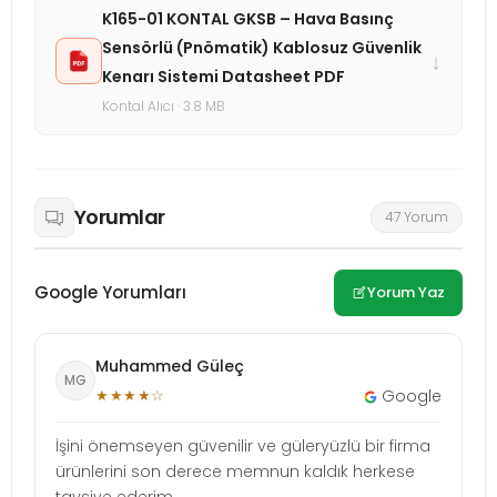
K165-01 KONTAL GKSB – Hava Basınç
Sensörlü (Pnömatik) Kablosuz Güvenlik
↓
Kenarı Sistemi Datasheet PDF
Kontal Alıcı · 3.8 MB
Yorumlar
47 Yorum
Google Yorumları
Yorum Yaz
Muhammed Güleç
MG
★★★★☆
Google
İşini önemseyen güvenilir ve güleryüzlü bir firma
ürünlerini son derece memnun kaldık herkese
tavsiye ederim.