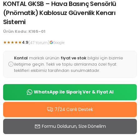
KONTAL GKSB – Hava Basınç Sensörlü
(Pnömatik) Kablosuz Güvenlik Kenarı
Sistemi
Ürün Kodu: K165-01
★★★★★
4.9
(47 Yorum)
Google
Kontal
markalı ürünün
fiyat ve stok
bilgisi için bizimle
iletişime geçin. Tekli ve toplu alımlarınıza özel fiyat
teklifleri ekibimiz tarafından sunulmaktadır.
WhatsApp ile Sipariş Ver & Fiyat Al
7/24 Canlı Destek
Formu Doldurun, Size Dönelim