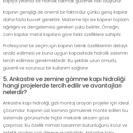
kapıya yetersiz bir hidrolik takmak güvenlik riski oluşturur.
Kapının genişliği de önemli bir faktördür çünkü geniş kapılar
daha fazla kuvvet gerektirir. Malzeme tipi ise kapının toplam
ağırlığını ve dengelemesi gereken yükü belirler. Örneğin,
cam kapılar metal kapılara göre farklı özelliklere sahiptir.
Profesyonel bir seçim için kapının teknik özelliklerinin detaylı
analiz edilmesi ve buna uygun kapasitede hidrolik sistemin
tercih edilmesi gerekmektedir. Bu şekilde uzun ömürlü,
güvenli ve sorunsuz bir kullanım sağlanır.
5. Ankastre ve zemine gömme kapı hidroliği
hangi projelerde tercih edilir ve avantajları
nelerdir?
Ankastre kapı hidroliği, gizli montaj arayan projeler için ideal
çözümdür. Kapının üst kısmına gömülerek monte edilen bu
sistemde görünümde hiçbir mekanik aksam göze
çarpmaz. Bu özellik mimari tasarımın bütünlüğünü korur ve
estetik açıdan son derece avantajlıdır. Ankastre kapı