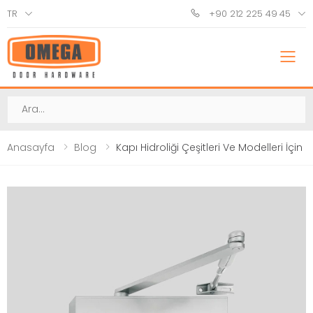
TR
+90 212 225 49 45
M
Ara
Anasayfa
Blog
Kapı Hidroliği Çeşitleri Ve Modelleri İçi