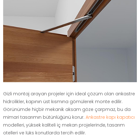
Gizli montaj arayan projeler için ideal çözüm olan ankastre
hidrolikler, kapının üst kısmına gömülerek monte edilir.
Görünümde hiçbir mekanik aksam göze çarpmaz, bu da
mimari tasarımın bütünlüğünü korur.
Ankastre kapı kapatıcı
modelleri, yüksek kaliteli iç mekan projelerinde, tasarım
otelleri ve lüks konutlarda tercih edilir.