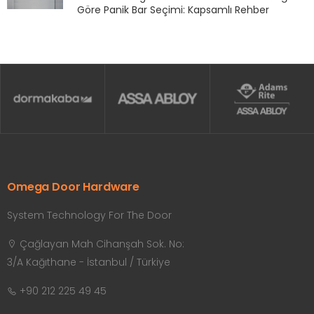
Göre Panik Bar Seçimi: Kapsamlı Rehber
Omega Door Hardware
System Technology For The Door
Çağlayan Mah Cihanşah Sok. No:
3/A Kağıthane - İstanbul / Türkiye
+90 212 225 49 45