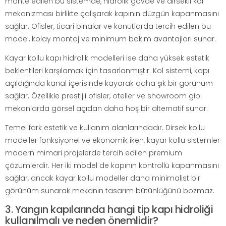
monte edilen bu sistemde, hidrolik gövde ve dirsekli kol
mekanizması birlikte çalışarak kapının düzgün kapanmasını
sağlar. Ofisler, ticari binalar ve konutlarda tercih edilen bu
model, kolay montaj ve minimum bakım avantajları sunar.
Kayar kollu kapı hidrolik modelleri ise daha yüksek estetik
beklentileri karşılamak için tasarlanmıştır. Kol sistemi, kapı
açıldığında kanal içerisinde kayarak daha şık bir görünüm
sağlar. Özellikle prestijli ofisler, oteller ve showroom gibi
mekanlarda görsel açıdan daha hoş bir alternatif sunar.
Temel fark estetik ve kullanım alanlarındadır. Dirsek kollu
modeller fonksiyonel ve ekonomik iken, kayar kollu sistemler
modern mimari projelerde tercih edilen premium
çözümlerdir. Her iki model de kapının kontrollü kapanmasını
sağlar, ancak kayar kollu modeller daha minimalist bir
görünüm sunarak mekanın tasarım bütünlüğünü bozmaz.
3. Yangın kapılarında hangi tip kapı hidroliği
kullanılmalı ve neden önemlidir?