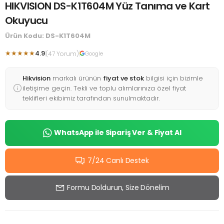
HIKVISION DS-K1T604M Yüz Tanıma ve Kart
Okuyucu
Ürün Kodu: DS-K1T604M
★★★★★
4.9
(47 Yorum)
Google
Hikvision
markalı ürünün
fiyat ve stok
bilgisi için bizimle
iletişime geçin. Tekli ve toplu alımlarınıza özel fiyat
teklifleri ekibimiz tarafından sunulmaktadır.
WhatsApp ile Sipariş Ver & Fiyat Al
7/24 Canlı Destek
Formu Doldurun, Size Dönelim