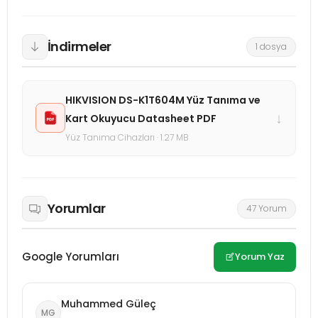
İndirmeler
1 dosya
HIKVISION DS-K1T604M Yüz Tanıma ve
↓
Kart Okuyucu Datasheet PDF
Yüz Tanıma Cihazları · 1.27 MB
Yorumlar
47 Yorum
Google Yorumları
Yorum Yaz
Muhammed Güleç
MG