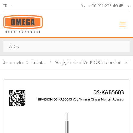
TR
+90 212 225 49 45
M
Ara
Anasayfa
Ürünler
Geçiş Kontrol Ve PDKS Sistemleri
Y