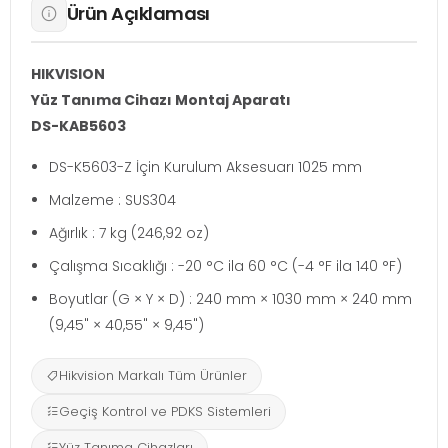
Ürün Açıklaması
HIKVISION
Yüz Tanıma Cihazı Montaj Aparatı
DS-KAB5603
DS-K5603-Z İçin Kurulum Aksesuarı 1025 mm
Malzeme : SUS304
Ağırlık : 7 kg (246,92 oz)
Çalışma Sıcaklığı : -20 °C ila 60 °C (-4 °F ila 140 °F)
Boyutlar (G × Y × D) : 240 mm × 1030 mm × 240 mm
(9,45" × 40,55" × 9,45")
Hikvision Markalı Tüm Ürünler
Geçiş Kontrol ve PDKS Sistemleri
Yüz Tanıma Cihazları