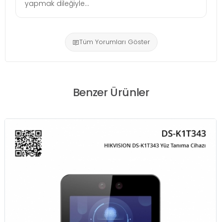
yapmak dileğiyle...
Tüm Yorumları Göster
Benzer Ürünler
HIKVISION DS-K1T673TDWX Yüz T