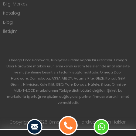
Bilgi Merkezi
Katalog
Blog
İletişim
Omega Door Hardware, Türkiye'de üretim yapan bir üreticidir. Omega
Door Hardware markalı ürünlerini kendi üretim tesislerinde imal etmekte
ve müşterilerine kesintisiz tedarik sağlamaktadır. Omega Door
Hardware; Dormakaba, ASSA ABLOY, Adams Rite, GEZE, Kontal, GEM
Gianni, Hikvision, Kale Kilit, ISEO, Yale, Dorcas, Häfele, Briton, Omni ve
MUL-T-LOCK markalarının Türkiye distribütörü değildir. Şirket, bu
markalarla iş ortağı ve çözüm sağlayıcısı partner firması olarak hizmet
vermektedir.
Copyright © 2026 Omega Door Hardware. Tüm Hakları
Saklıdır.