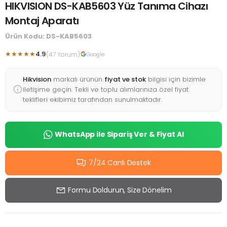
HIKVISION DS-KAB5603 Yüz Tanıma Cihazı
Montaj Aparatı
Ürün Kodu: DS-KAB5603
★★★★★
4.9
(47 Yorum)
Google
Hikvision
markalı ürünün
fiyat ve stok
bilgisi için bizimle
iletişime geçin. Tekli ve toplu alımlarınıza özel fiyat
teklifleri ekibimiz tarafından sunulmaktadır.
WhatsApp ile Sipariş Ver & Fiyat Al
7/24 Canlı Destek
Formu Doldurun, Size Dönelim