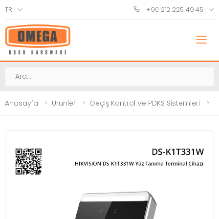
TR
+90 212 225 49 45
M
Ara
Anasayfa
Ürünler
Geçiş Kontrol Ve PDKS Sistemleri
Y