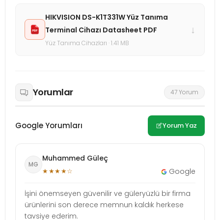
HIKVISION DS-K1T331W Yüz Tanıma
↓
Terminal Cihazı Datasheet PDF
Yüz Tanıma Cihazları · 1.41 MB
Yorumlar
47 Yorum
Google Yorumları
Yorum Yaz
Muhammed Güleç
MG
★★★★☆
Google
İşini önemseyen güvenilir ve güleryüzlü bir firma
ürünlerini son derece memnun kaldık herkese
tavsiye ederim.