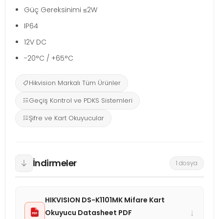
Güç Gereksinimi ≤2W
IP64
12V DC
-20°C / +65°C
Hikvision Markalı Tüm Ürünler
Geçiş Kontrol ve PDKS Sistemleri
Şifre ve Kart Okuyucular
İndirmeler
1 dosya
HIKVISION DS-K1101MK Mifare Kart
↓
Okuyucu Datasheet PDF