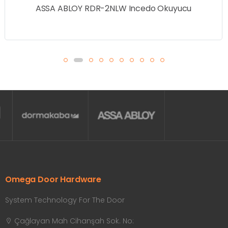
ASSA ABLOY RDR-2NLW Incedo Okuyucu
Omega Door Hardware
System Technology For The Door
Çağlayan Mah Cihanşah Sok. No: