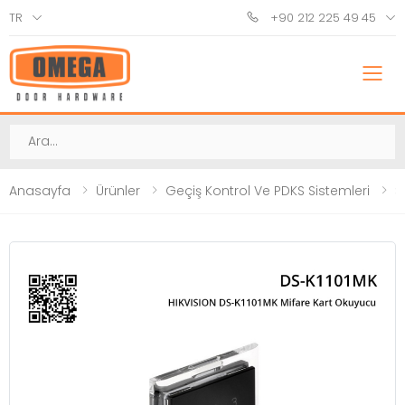
TR
+90 212 225 49 45
M
Ara
Anasayfa
Ürünler
Geçiş Kontrol Ve PDKS Sistemleri
Ş