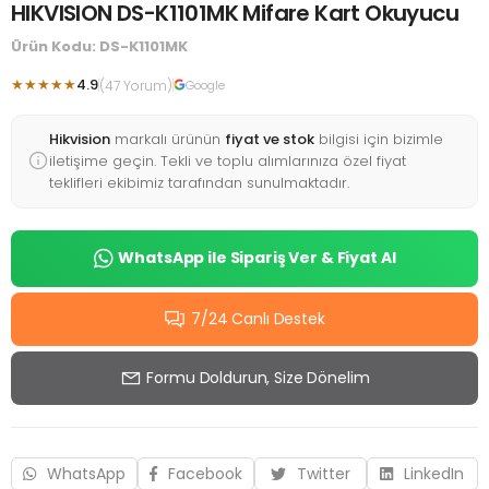
HIKVISION DS-K1101MK Mifare Kart Okuyucu
Ürün Kodu: DS-K1101MK
★★★★★
4.9
(47 Yorum)
Google
Hikvision
markalı ürünün
fiyat ve stok
bilgisi için bizimle
iletişime geçin. Tekli ve toplu alımlarınıza özel fiyat
teklifleri ekibimiz tarafından sunulmaktadır.
WhatsApp ile Sipariş Ver & Fiyat Al
7/24 Canlı Destek
Formu Doldurun, Size Dönelim
WhatsApp
Facebook
Twitter
LinkedIn