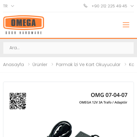
TR
+90 212 225 49 45
M
Ara
Anasayfa
Ürünler
Parmak İzi Ve Kart Okuyucular
Kar