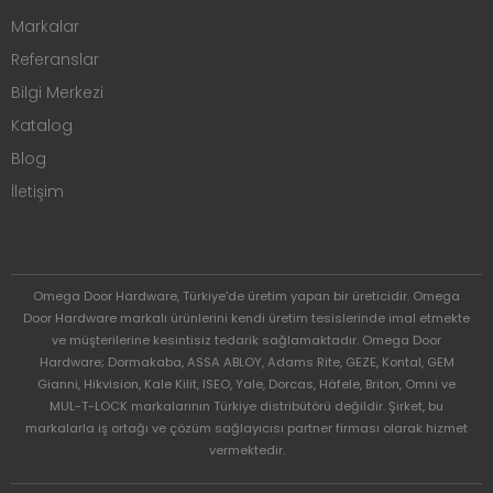
Markalar
Referanslar
Bilgi Merkezi
Katalog
Blog
İletişim
Omega Door Hardware, Türkiye'de üretim yapan bir üreticidir. Omega
Door Hardware markalı ürünlerini kendi üretim tesislerinde imal etmekte
ve müşterilerine kesintisiz tedarik sağlamaktadır. Omega Door
Hardware; Dormakaba, ASSA ABLOY, Adams Rite, GEZE, Kontal, GEM
Gianni, Hikvision, Kale Kilit, ISEO, Yale, Dorcas, Häfele, Briton, Omni ve
MUL-T-LOCK markalarının Türkiye distribütörü değildir. Şirket, bu
markalarla iş ortağı ve çözüm sağlayıcısı partner firması olarak hizmet
vermektedir.