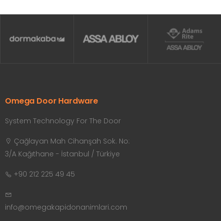
Omega Door Hardware
System Technology For The Door
Çağlayan Mah Cihanşah Sok. No:
3/A Kağıthane - İstanbul / Türkiye
+90 212 225 49 45
info@omegakapidonanimlari.com