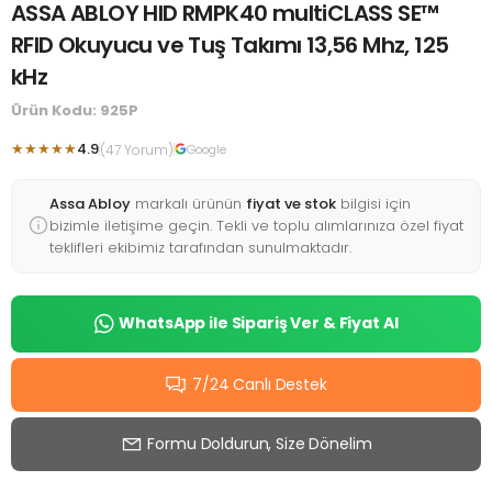
ASSA ABLOY HID RMPK40 multiCLASS SE™
RFID Okuyucu ve Tuş Takımı 13,56 Mhz, 125
kHz
Ürün Kodu: 925P
★★★★★
4.9
(47 Yorum)
Google
Assa Abloy
markalı ürünün
fiyat ve stok
bilgisi için
bizimle iletişime geçin. Tekli ve toplu alımlarınıza özel fiyat
teklifleri ekibimiz tarafından sunulmaktadır.
WhatsApp ile Sipariş Ver & Fiyat Al
7/24 Canlı Destek
Formu Doldurun, Size Dönelim