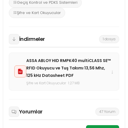
Geçiş Kontrol ve PDKS Sistemleri
Şifre ve Kart Okuyucular
İndirmeler
1 dosya
ASSA ABLOY HID RMPK40 multiCLASS SE™
RFID Okuyucu ve Tuş Takımı 13,56 Mhz,
↓
125 kHz Datasheet PDF
Şifre ve Kart Okuyucular · 1.27 MB
Yorumlar
47 Yorum