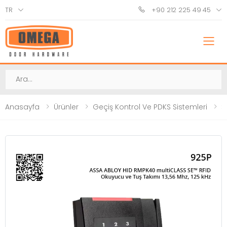
TR
+90 212 225 49 45
M
Ara
Anasayfa
Ürünler
Geçiş Kontrol Ve PDKS Sistemleri
Ş