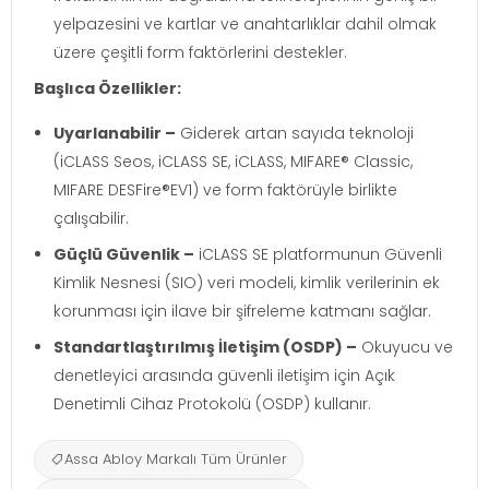
yelpazesini ve kartlar ve anahtarlıklar dahil olmak
üzere çeşitli form faktörlerini destekler.
Başlıca Özellikler:
Uyarlanabilir –
Giderek artan sayıda teknoloji
(iCLASS Seos, iCLASS SE, iCLASS, MIFARE® Classic,
MIFARE DESFire®EV1) ve form faktörüyle birlikte
çalışabilir.
Güçlü Güvenlik –
iCLASS SE platformunun Güvenli
Kimlik Nesnesi (SIO) veri modeli, kimlik verilerinin ek
korunması için ilave bir şifreleme katmanı sağlar.
Standartlaştırılmış İletişim (OSDP) –
Okuyucu ve
denetleyici arasında güvenli iletişim için Açık
Denetimli Cihaz Protokolü (OSDP) kullanır.
Assa Abloy Markalı Tüm Ürünler