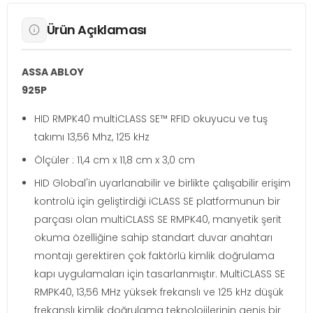
Ürün Açıklaması
ASSA ABLOY
925P
HID RMPK40 multiCLASS SE™ RFID okuyucu ve tuş
takımı 13,56 Mhz, 125 kHz
Ölçüler : 11,4 cm x 11,8 cm x 3,0 cm
HID Global'in uyarlanabilir ve birlikte çalışabilir erişim
kontrolü için geliştirdiği iCLASS SE platformunun bir
parçası olan multiCLASS SE RMPK40, manyetik şerit
okuma özelliğine sahip standart duvar anahtarı
montajı gerektiren çok faktörlü kimlik doğrulama
kapı uygulamaları için tasarlanmıştır. MultiCLASS SE
RMPK40, 13,56 MHz yüksek frekanslı ve 125 kHz düşük
frekanslı kimlik doğrulama teknolojilerinin geniş bir