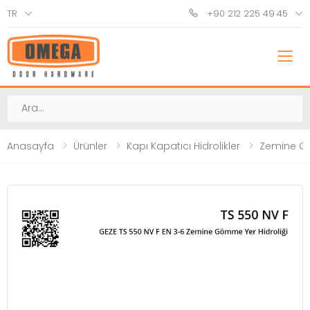
TR
+90 212 225 49 45
M
Ara
Anasayfa
Ürünler
Kapı Kapatıcı Hidrolikler
Zemine G