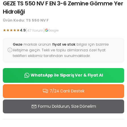
GEZE TS 550 NV F EN 3-6 Zemine Gömme Yer
Hidroliği
Ürün Kodu: TS 550 NV F
★★★★★
4.9
(47 Yorum)
Google
Geze
markalı ürünün
fiyat ve stok
bilgisi için bizimle
iletişime geçin. Tekli ve toplu alımlarınıza özel fiyat
teklifleri ekibimiz tarafından sunulmaktadır.
WhatsApp ile Sipariş Ver & Fiyat Al
7/24 Canlı Destek
Formu Doldurun, Size Dönelim