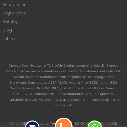
Referanslar
Bilgi Merkezi
Katalog
Blog
İletişim
Omega Door Hardware, Türkiye'de üretim yapan bir üreticidir. Omega
Door Hardware markalı ürünlerini kendi üretim tesislerinde imal etmekte
ve müşterilerine kesintisiz tedarik sağlamaktadır. Omega Door
Hardware; Dormakaba, ASSA ABLOY, Adams Rite, GEZE, Kontal, GEM
Gianni, Hikvision, Kale Kilit, ISEO, Yale, Dorcas, Häfele, Briton, Omni ve
MUL-T-LOCK markalarının Türkiye distribütörü değildir. Şirket, bu
markalarla iş ortağı ve çözüm sağlayıcısı partner firması olarak hizmet
vermektedir.
Copyright © 2026 Omega Door Hardware. Tüm Hakları