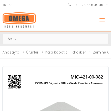
TR
+90 212 225 49 45
M
Ara
Anasayfa
Ürünler
Kapı Kapatıcı Hidrolikler
Zemine G