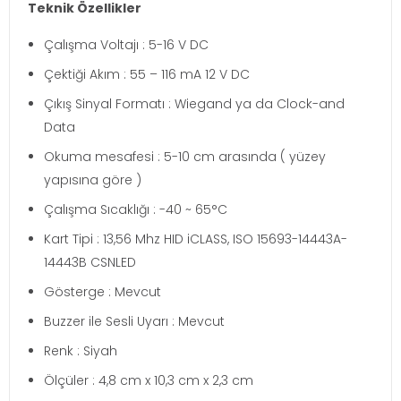
Teknik Özellikler
Çalışma Voltajı : 5-16 V DC
Çektiği Akım : 55 – 116 mA 12 V DC
Çıkış Sinyal Formatı : Wiegand ya da Clock-and
Data
Okuma mesafesi : 5-10 cm arasında ( yüzey
yapısına göre )
Çalışma Sıcaklığı : -40 ~ 65°C
Kart Tipi : 13,56 Mhz HID iCLASS, ISO 15693-14443A-
14443B CSNLED
Gösterge : Mevcut
Buzzer ile Sesli Uyarı : Mevcut
Renk : Siyah
Ölçüler : 4,8 cm x 10,3 cm x 2,3 cm