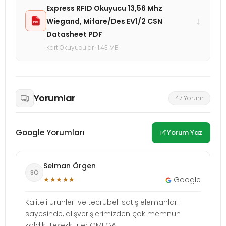
Express RFID Okuyucu 13,56 Mhz
↓
Wiegand, Mifare/Des EV1/2 CSN
Datasheet PDF
Kart Okuyucular · 1.43 MB
Yorumlar
47 Yorum
Google Yorumları
Yorum Yaz
Selman Örgen
SÖ
★★★★★
Google
Kaliteli ürünleri ve tecrübeli satış elemanları
sayesinde, alışverişlerimizden çok memnun
kaldık. Teşekkürler OMEGA