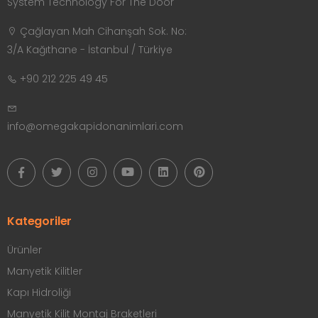
System Technology For The Door
Çağlayan Mah Cihanşah Sok. No:
3/A Kağıthane - İstanbul / Türkiye
+90 212 225 49 45
info@omegakapidonanimlari.com
Kategoriler
Ürünler
Manyetik Kilitler
Kapı Hidroliği
Manyetik Kilit Montaj Braketleri