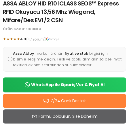
ASSA ABLOY HID R10 iCLASS SEOS™ Express
RFID Okuyucu 13,56 Mhz Wiegand,
Mifare/Des EV1/2 CSN
Ürün Kodu: 900NCF
★★★★★
4.9
(47 Yorum)
Google
Assa Abloy
markalı ürünün
fiyat ve stok
bilgisi için
bizimle iletişime geçin. Tekli ve toplu alımlarınıza özel fiyat
teklifleri ekibimiz tarafından sunulmaktadır.
WhatsApp ile Sipariş Ver & Fiyat Al
7/24 Canlı Destek
Formu Doldurun, Size Dönelim