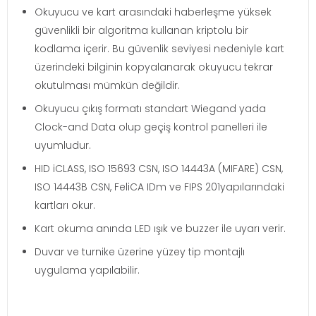
Okuyucu ve kart arasındaki haberleşme yüksek
güvenlikli bir algoritma kullanan kriptolu bir
kodlama içerir. Bu güvenlik seviyesi nedeniyle kart
üzerindeki bilginin kopyalanarak okuyucu tekrar
okutulması mümkün değildir.
Okuyucu çıkış formatı standart Wiegand yada
Clock-and Data olup geçiş kontrol panelleri ile
uyumludur.
HID iCLASS, ISO 15693 CSN, ISO 14443A (MIFARE) CSN,
ISO 14443B CSN, FeliCA IDm ve FIPS 201yapılarındaki
kartları okur.
Kart okuma anında LED ışık ve buzzer ile uyarı verir.
Duvar ve turnike üzerine yüzey tip montajlı
uygulama yapılabilir.