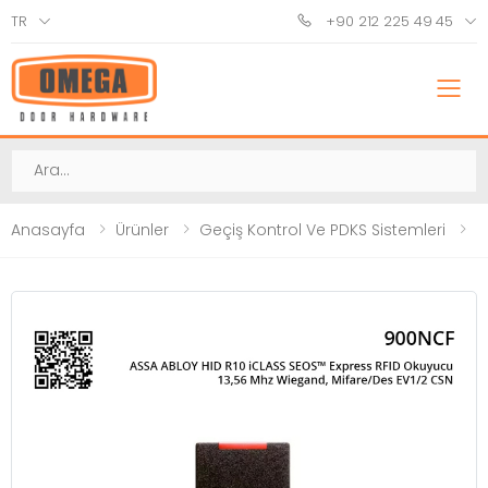
TR
+90 212 225 49 45
M
Ara
Anasayfa
Ürünler
Geçiş Kontrol Ve PDKS Sistemleri
K