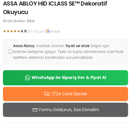
ASSA ABLOY HID iCLASS SE™ Dekoratif
Okuyucu
Ürün Kodu: 95A
★★★★★
4.9
(47 Yorum)
Google
Assa Abloy
markalı ürünün
fiyat ve stok
bilgisi için
bizimle iletişime geçin. Tekli ve toplu alımlarınıza özel fiyat
teklifleri ekibimiz tarafından sunulmaktadır.
WhatsApp ile Sipariş Ver & Fiyat Al
7/24 Canlı Destek
Formu Doldurun, Size Dönelim