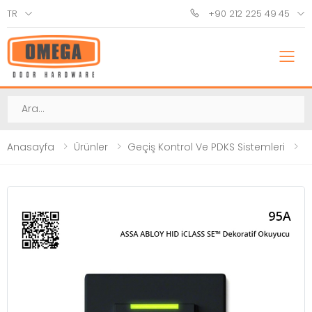
TR
+90 212 225 49 45
M
Ara
Anasayfa
Ürünler
Geçiş Kontrol Ve PDKS Sistemleri
K