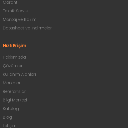
Manyetik Kilit Montaj Braketleri
Elektrikli Kilit Karşılıkları
Selenoid Kilitler
Shearmagnet Kilitler
Manyetik Kapı Tutucular
Paslanmaz Çıkış Butonları
Bilgi Sayfaları
Üyelik Sözleşmesi
Teslimat Bilgileri
İade Koşulları
Şartlar & Koşullar
Gizlilik İlkeleri
Garanti
Teknik Servis