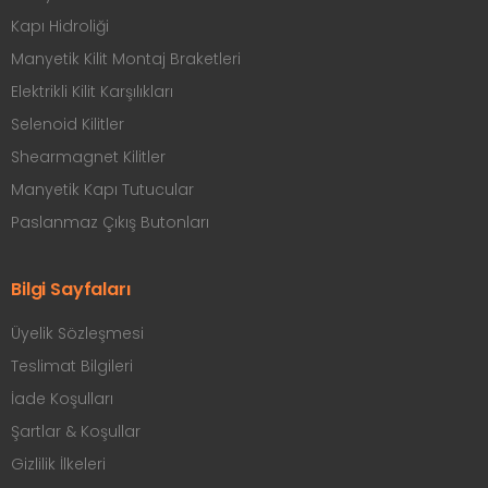
System Technology For The Door
Çağlayan Mah Cihanşah Sok. No:
3/A Kağıthane - İstanbul / Türkiye
+90 212 225 49 45
info@omegakapidonanimlari.com
Kategoriler
Ürünler
Manyetik Kilitler
Kapı Hidroliği