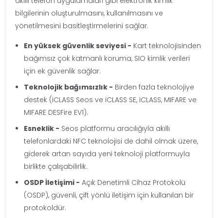
akıllı telefon uygulamaları gibi elektronik kimlik
bilgilerinin oluşturulmasını, kullanılmasını ve
yönetilmesini basitleştirmelerini sağlar.
En yüksek güvenlik seviyesi -
Kart teknolojisinden
bağımsız çok katmanlı koruma, SIO kimlik verileri
için ek güvenlik sağlar.
Teknolojik bağımsızlık -
Birden fazla teknolojiye
destek (iCLASS Seos ve iCLASS SE, iCLASS, MIFARE ve
MIFARE DESFire EV1).
Esneklik -
Seos platformu aracılığıyla akıllı
telefonlardaki NFC teknolojisi de dahil olmak üzere,
giderek artan sayıda yeni teknoloji platformuyla
birlikte çalışabilirlik.
OSDP İletişimi -
Açık Denetimli Cihaz Protokolü
(OSDP), güvenli, çift yönlü iletişim için kullanılan bir
protokoldür.