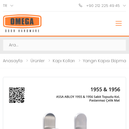
TR
+90 212 225 49 45
M
Ara
Anasayfa
Ürünler
Kapı Kolları
Yangın Kapısı Ekipmanl