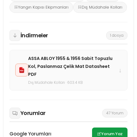
Yangın Kapısı Ekipmanları
Dış Müdahale Kolları
İndirmeler
1 dosya
ASSA ABLOY 1955 & 1956 Sabit Topuzlu
Kol, Paslanmaz Çelik Mat Datasheet
↓
PDF
Dış Müdahale Kolları · 603.4 KB
Yorumlar
47 Yorum
Google Yorumları
Yorum Yaz