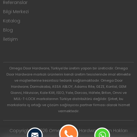
Referanslar
Bilgi Merkezi
Katalog
Blog
İletişim
Omega Door Hardware, Türkiye'de üretim yapan bir üreticidir. Omega
Door Hardware markalı ürünlerini kendi üretim tesislerinde imal etmekte
ve müşterilerine kesintisiz tedarik sağlamaktadır. Omega Door
Hardware; Dormakaba, ASSA ABLOY, Adams Rite, GEZE, Kontal, GEM
Gianni, Hikvision, Kale Kilit, ISEO, Yale, Dorcas, Häfele, Briton, Omni ve
MUL-T-LOCK markalarının Türkiye distribütörü değildir. Şirket, bu
markalarla iş ortağı ve çözüm sağlayıcısı partner firması olarak hizmet
vermektedir.
Copyright © 2026 Omega Door Hardware. Tüm Hakları