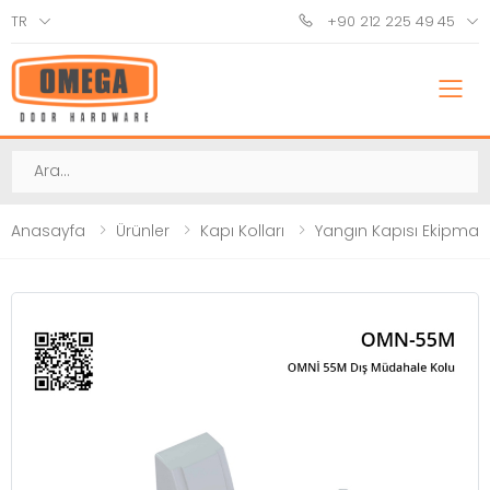
TR
+90 212 225 49 45
M
Ara
Anasayfa
Ürünler
Kapı Kolları
Yangın Kapısı Ekipmanl