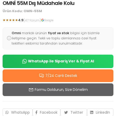
OMNİ 55M Dış Müdahale Kolu
Ürün Kodu: OMN-55M
★★★★★
4.9
(47 Yorum)
Google
Omni
markalı ürünün
fiyat ve stok
bilgisi için bizimle
iletişime geçin. Tekli ve toplu alımlarınıza özel fiyat
teklifleri ekibimiz tarafından sunulmaktadır.
WhatsApp ile Sipariş Ver & Fiyat Al
7/24 Canlı Destek
Formu Doldurun, Size Dönelim
WhatsApp
Facebook
Twitter
LinkedIn