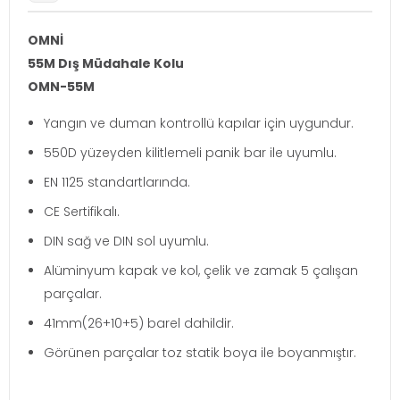
OMNİ
55M Dış Müdahale Kolu
OMN-55M
Yangın ve duman kontrollü kapılar için uygundur.
550D yüzeyden kilitlemeli panik bar ile uyumlu.
EN 1125 standartlarında.
CE Sertifikalı.
DIN sağ ve DIN sol uyumlu.
Alüminyum kapak ve kol, çelik ve zamak 5 çalışan
parçalar.
41mm(26+10+5) barel dahildir.
Görünen parçalar toz statik boya ile boyanmıştır.