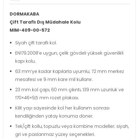
DORMAKABA
Çift Taraflı Dış Müdahale Kolu
MIM-409-00-572
Siyah çift taraflı kol.
EN179:2008’e uygun, çelik gövdeli yüksek güvenlikli
kapı kolu.
63 mm’ye kadar kapılarla uyumlu; 72 mm merkez
mesafesi ve 9 mm kare mil kullanır.
23 mm kol çapı, 60 mm çıkıntı, 139 mm uzunluk ve
170×46×9,5 mm rozet plakası.
Kilit yayı sayesinde kol her kullanım sonrası
kendiliğinden yatay konuma döner.
Tek/çift kollu, topuzlu veya kombine modeller; siyah,
gri ve paslanmaz yüzey seçenekleri.