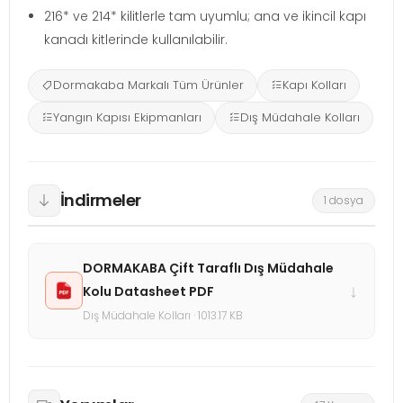
216* ve 214* kilitlerle tam uyumlu; ana ve ikincil kapı
kanadı kitlerinde kullanılabilir.
Dormakaba Markalı Tüm Ürünler
Kapı Kolları
Yangın Kapısı Ekipmanları
Dış Müdahale Kolları
İndirmeler
1 dosya
DORMAKABA Çift Taraflı Dış Müdahale
↓
Kolu Datasheet PDF
Dış Müdahale Kolları · 1013.17 KB