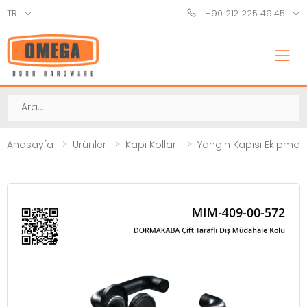
TR
+90 212 225 49 45
M
Ara
Anasayfa
Ürünler
Kapı Kolları
Yangın Kapısı Ekipmanl