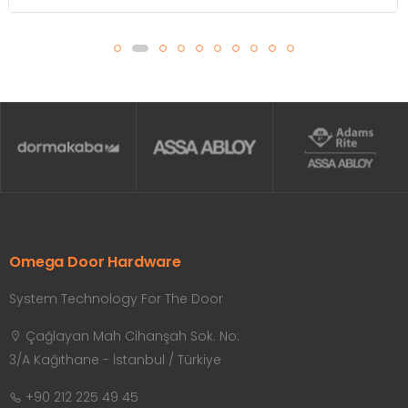
Omega Door Hardware
System Technology For The Door
Çağlayan Mah Cihanşah Sok. No:
3/A Kağıthane - İstanbul / Türkiye
+90 212 225 49 45