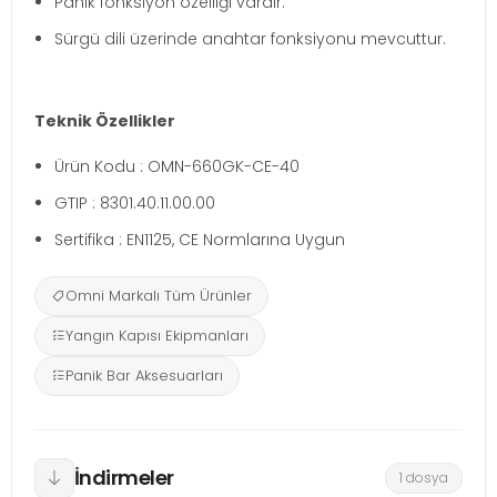
Panik fonksiyon özelliği vardır.
Sürgü dili üzerinde anahtar fonksiyonu mevcuttur.
Teknik Özellikler
Ürün Kodu : OMN-660GK-CE-40
GTIP : 8301.40.11.00.00
Sertifika : EN1125, CE Normlarına Uygun
Omni Markalı Tüm Ürünler
Yangın Kapısı Ekipmanları
Panik Bar Aksesuarları
İndirmeler
1 dosya