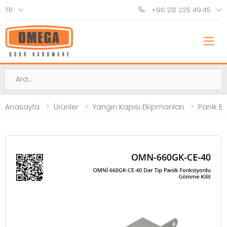
TR
+90 212 225 49 45
M
Ara
Anasayfa
Ürünler
Yangın Kapısı Ekipmanları
Panik Ba