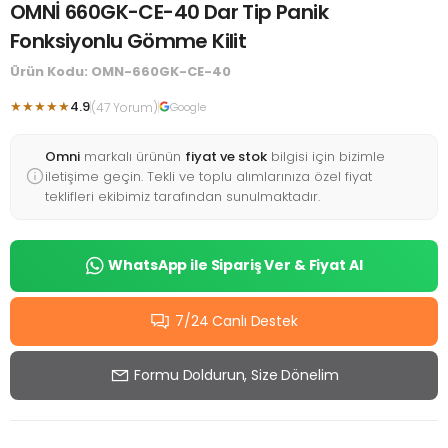
OMNİ 660GK-CE-40 Dar Tip Panik
Fonksiyonlu Gömme Kilit
Ürün Kodu: OMN-660GK-CE-40
★★★★★
4.9
(47 Yorum)
Google
Omni
markalı ürünün
fiyat ve stok
bilgisi için bizimle
iletişime geçin. Tekli ve toplu alımlarınıza özel fiyat
teklifleri ekibimiz tarafından sunulmaktadır.
WhatsApp ile Sipariş Ver & Fiyat Al
7/24 Canlı Destek
Formu Doldurun, Size Dönelim