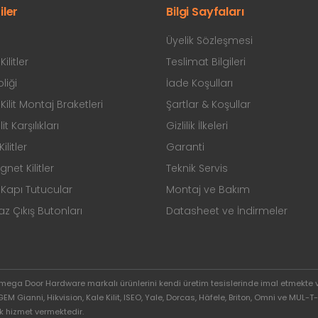
iler
Bilgi Sayfaları
Üyelik Sözleşmesi
ilitler
Teslimat Bilgileri
liği
İade Koşulları
ilit Montaj Braketleri
Şartlar & Koşullar
ilit Karşılıkları
Gizlilik İlkeleri
ilitler
Garanti
et Kilitler
Teknik Servis
Kapı Tutucular
Montaj ve Bakım
 Çıkış Butonları
Datasheet ve İndirmeler
Omega Door Hardware markalı ürünlerini kendi üretim tesislerinde imal etmekte 
ianni, Hikvision, Kale Kilit, ISEO, Yale, Dorcas, Häfele, Briton, Omni ve MUL-T-L
k hizmet vermektedir.