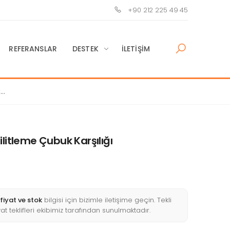
+90 212 225 49 45
REFERANSLAR
DESTEK
İLETIŞIM
k
litleme Çubuk Karşılığı
fiyat ve stok
bilgisi için bizimle iletişime geçin. Tekli
yat teklifleri ekibimiz tarafından sunulmaktadır.