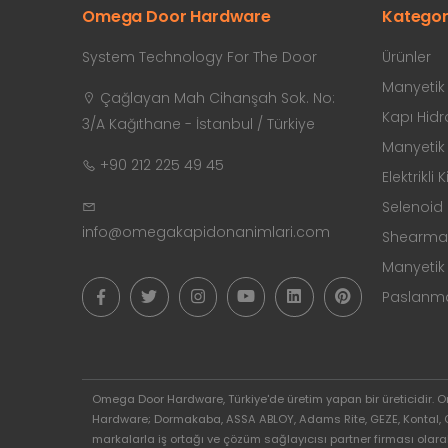
Omega Door Hardware
Kategor
System Technology For The Door
Ürünler
Manyetik K
Çağlayan Mah Cihanşah Sok. No:
Kapı Hidro
3/A Kağıthane - İstanbul / Türkiye
Manyetik K
+90 212 225 49 45
Elektrikli K
Selenoid K
info@omegakapidonanimlari.com
Shearmagn
Manyetik 
Paslanmaz
Omega Door Hardware, Türkiye'de üretim yapan bir üreticidir. 
Hardware; Dormakaba, ASSA ABLOY, Adams Rite, GEZE, Kontal, GEM G
markalarla iş ortağı ve çözüm sağlayıcısı partner firması olara