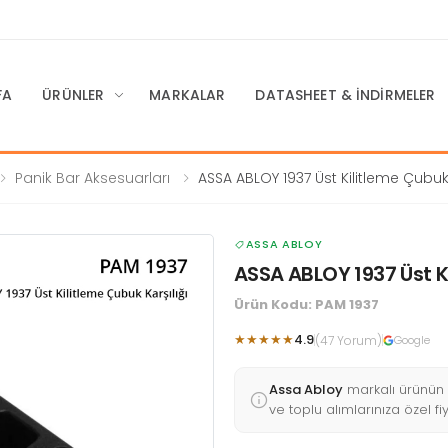
FA
ÜRÜNLER
MARKALAR
DATASHEET & İNDIRMELER
Panik Bar Aksesuarları
ASSA ABLOY 1937 Üst Kilitleme Çubu
Karşılığı
ASSA ABLOY
ASSA ABLOY 1937 Üst Ki
Ürün Kodu: PAM 1937
★★★★★
4.9
(47 Yorum)
Google
Assa Abloy
markalı ürünün
ve toplu alımlarınıza özel fi