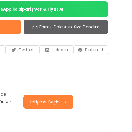
App ile Sipariş Ver & Fiyat Al
k
Formu Doldurun, Size Dönelim
k
Twitter
LinkedIn
Pinterest
iade-
rün ve
İletişime Geçin