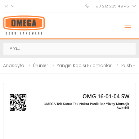
TR
+90 212 225 49 45
M
Ara
Anasayfa
Ürünler
Yangın Kapısı Ekipmanları
Push - 