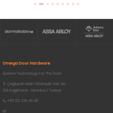
Omega Door Hardware
System Technology For The Door
Çağlayan Mah Cihanşah Sok. No:
3/A Kağıthane - İstanbul / Türkiye
+90 212 225 49 45