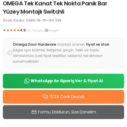
OMEGA Tek Kanat Tek Nokta Panik Bar
Yüzey Montajlı Switchli
Ürün Kodu: OMG 16-01-04 SW
★★★★★
4.9
(47 Yorum)
Google
Omega Door Hardware
markalı ürünün
fiyat ve stok
bilgisi için bizimle iletişime geçin. Tekli ve toplu
alımlarınıza özel fiyat teklifleri ekibimiz tarafından
sunulmaktadır.
WhatsApp ile Sipariş Ver & Fiyat Al
7/24 Canlı Destek
Formu Doldurun, Size Dönelim