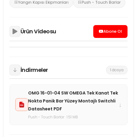
Yangın Kapısı Ekipmanları
Push - Touch Barlar
Ürün Videosu
Abone Ol
İndirmeler
1 dosya
OMG 16-01-04 SW OMEGA Tek Kanat Tek
Nokta Panik Bar Yüzey Montajlı Switchli
↓
Datasheet PDF
Push - Touch Barlar · 1.51 MB