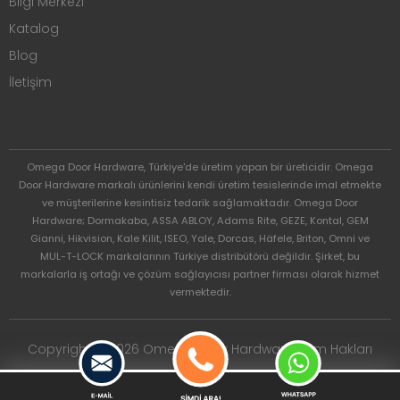
Bilgi Merkezi
Katalog
Blog
İletişim
Omega Door Hardware, Türkiye'de üretim yapan bir üreticidir. Omega
Door Hardware markalı ürünlerini kendi üretim tesislerinde imal etmekte
ve müşterilerine kesintisiz tedarik sağlamaktadır. Omega Door
Hardware; Dormakaba, ASSA ABLOY, Adams Rite, GEZE, Kontal, GEM
Gianni, Hikvision, Kale Kilit, ISEO, Yale, Dorcas, Häfele, Briton, Omni ve
MUL-T-LOCK markalarının Türkiye distribütörü değildir. Şirket, bu
markalarla iş ortağı ve çözüm sağlayıcısı partner firması olarak hizmet
vermektedir.
Copyright © 2026 Omega Door Hardware. Tüm Hakları
Saklıdır.