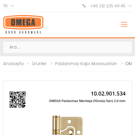
TR
+90 212 225 49 45
M
Ara
Anasayfa
Ürünler
Paslanmaz Kapı Aksesuarları
OME