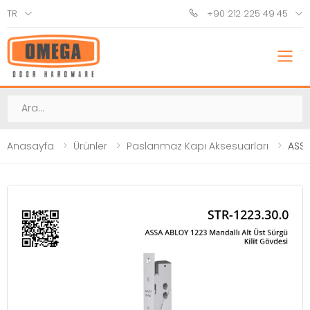
TR
+90 212 225 49 45
M
Ara
Anasayfa
Ürünler
Paslanmaz Kapı Aksesuarları
ASSA