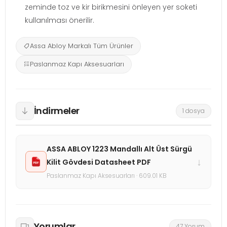
zeminde toz ve kir birikmesini önleyen yer soketi
kullanılması önerilir.
Assa Abloy Markalı Tüm Ürünler
Paslanmaz Kapı Aksesuarları
İndirmeler
1 dosya
ASSA ABLOY 1223 Mandallı Alt Üst Sürgü
↓
Kilit Gövdesi Datasheet PDF
Paslanmaz Kapı Aksesuarları · 609.01 KB
Yorumlar
47 Yorum