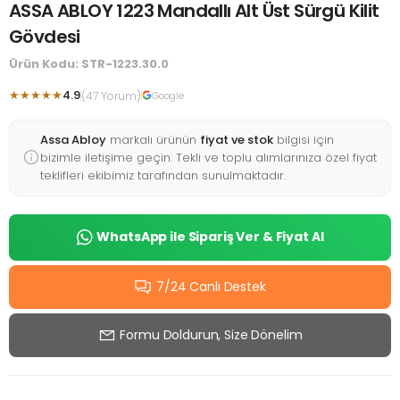
ASSA ABLOY 1223 Mandallı Alt Üst Sürgü Kilit
Gövdesi
Ürün Kodu: STR-1223.30.0
★★★★★
4.9
(47 Yorum)
Google
Assa Abloy
markalı ürünün
fiyat ve stok
bilgisi için
bizimle iletişime geçin. Tekli ve toplu alımlarınıza özel fiyat
teklifleri ekibimiz tarafından sunulmaktadır.
WhatsApp ile Sipariş Ver & Fiyat Al
7/24 Canlı Destek
Formu Doldurun, Size Dönelim