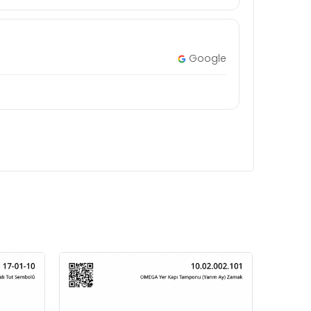
Google
OME