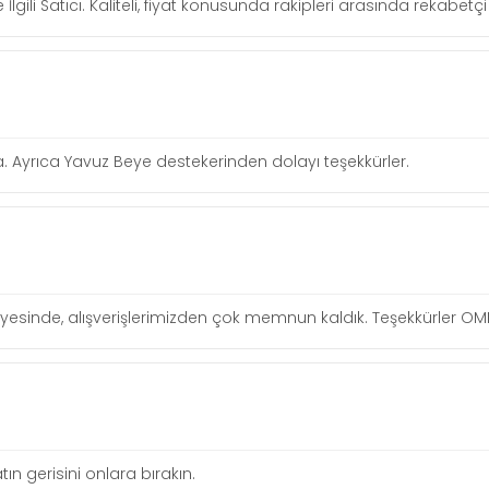
 İlgili Satıcı. Kaliteli, fiyat konusunda rakipleri arasında rekabe
rma. Ayrıca Yavuz Beye destekerinden dolayı teşekkürler.
ı sayesinde, alışverişlerimizden çok memnun kaldık. Teşekkürler O
tın gerisini onlara bırakın.