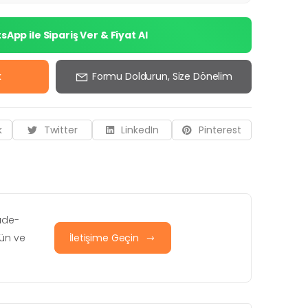
App ile Sipariş Ver & Fiyat Al
k
Formu Doldurun, Size Dönelim
k
Twitter
LinkedIn
Pinterest
iade-
rün ve
İletişime Geçin