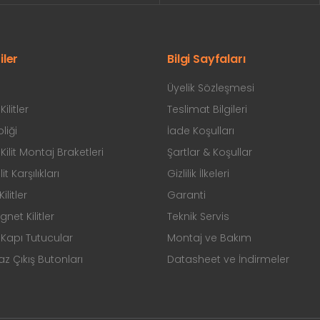
iler
Bilgi Sayfaları
Üyelik Sözleşmesi
ilitler
Teslimat Bilgileri
liği
İade Koşulları
ilit Montaj Braketleri
Şartlar & Koşullar
ilit Karşılıkları
Gizlilik İlkeleri
ilitler
Garanti
et Kilitler
Teknik Servis
Kapı Tutucular
Montaj ve Bakım
 Çıkış Butonları
Datasheet ve İndirmeler