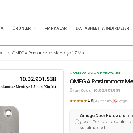
FA
ÜRÜNLER
MARKALAR
DATASHEET & İNDIRMELER
rı
OMEGA Paslanmaz Menteşe 1.7 Mm
(Küçük)
OMEGA DOOR HARDWARE
OMEGA Paslanmaz Men
Ürün Kodu: 10.02.901.538
★★★★★
4.9
(47 Yorum)
Google
Omega Door Hardware
mar
geçin. Tekli ve toplu alımları
sunulmaktadır.