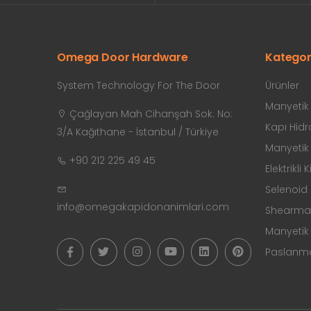
Omega Door Hardware
Kategor
System Technology For The Door
Ürünler
Manyetik K
Çağlayan Mah Cihanşah Sok. No:
Kapı Hidro
3/A Kağıthane - İstanbul / Türkiye
Manyetik K
+90 212 225 49 45
Elektrikli K
Selenoid K
info@omegakapidonanimlari.com
Shearmagn
Manyetik 
Paslanmaz