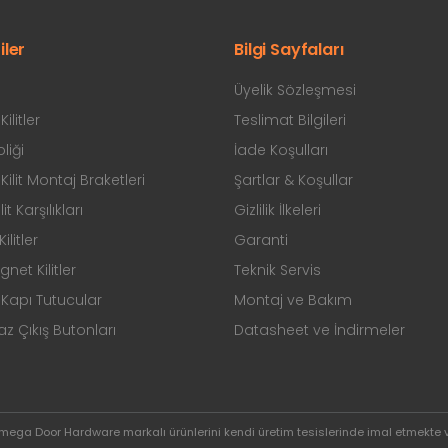
iler
Bilgi Sayfaları
Üyelik Sözleşmesi
ilitler
Teslimat Bilgileri
liği
İade Koşulları
ilit Montaj Braketleri
Şartlar & Koşullar
ilit Karşılıkları
Gizlilik İlkeleri
ilitler
Garanti
et Kilitler
Teknik Servis
Kapı Tutucular
Montaj ve Bakım
 Çıkış Butonları
Datasheet ve İndirmeler
Omega Door Hardware markalı ürünlerini kendi üretim tesislerinde imal etmekte 