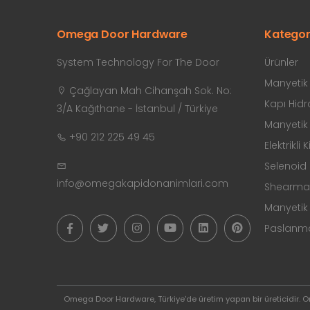
Omega Door Hardware
Kategor
System Technology For The Door
Ürünler
Manyetik K
Çağlayan Mah Cihanşah Sok. No:
Kapı Hidro
3/A Kağıthane - İstanbul / Türkiye
Manyetik K
+90 212 225 49 45
Elektrikli K
Selenoid K
info@omegakapidonanimlari.com
Shearmagn
Manyetik 
Paslanmaz
Omega Door Hardware, Türkiye'de üretim yapan bir üreticidir. 