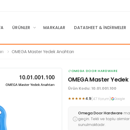
FA
ÜRÜNLER
MARKALAR
DATASHEET & İNDIRMELER
rı
OMEGA Master Yedek Anahtarı
OMEGA DOOR HARDWARE
OMEGA Master Yedek 
Ürün Kodu: 10.01.001.100
★★★★★
4.9
(47 Yorum)
Google
Omega Door Hardware
mar
geçin. Tekli ve toplu alımları
sunulmaktadır.