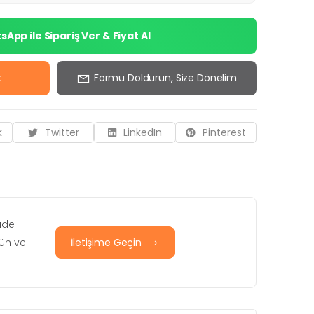
App ile Sipariş Ver & Fiyat Al
k
Formu Doldurun, Size Dönelim
k
Twitter
LinkedIn
Pinterest
iade-
rün ve
İletişime Geçin