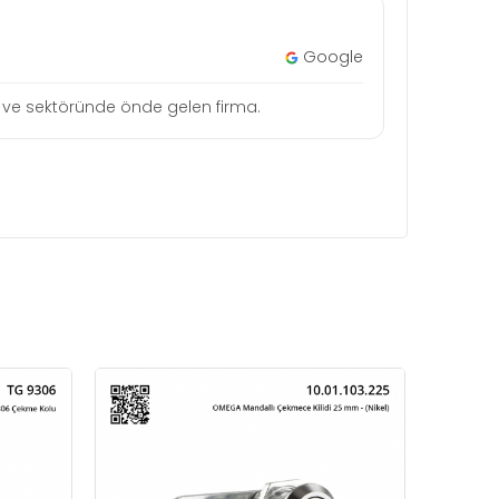
Google
tçi ve sektöründe önde gelen firma.
DO