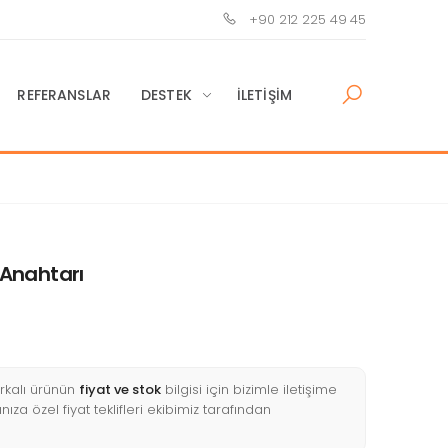
+90 212 225 49 45
REFERANSLAR
DESTEK
İLETIŞIM
Anahtarı
kalı ürünün
fiyat ve stok
bilgisi için bizimle iletişime
nıza özel fiyat teklifleri ekibimiz tarafından