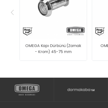
ece
OMEGA Kapı Dürbünü (Zamak
OME
z
- Krom) 45-75 mm