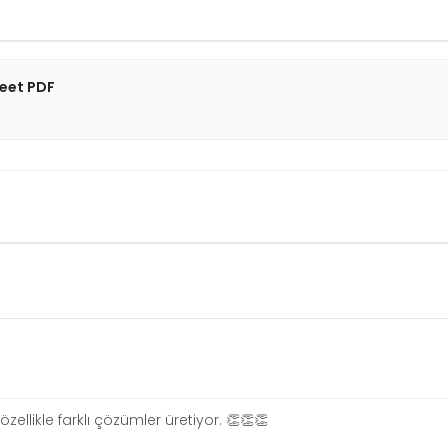
eet PDF
zellikle farklı çözümler üretiyor. 👏👏👏