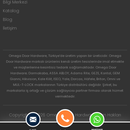
Bilgi Merkezi
Katalog
Blog
İletişim
Omega Door Hardware, Türkiye'de üretim yapan bir üreticidir. Omega
Door Hardware markalı ürünlerini kendi üretim tesislerinde imal etmekte
ve müşterilerine kesintisiz tedarik sağlamaktadır. Omega Door
Hardware; Dormakaba, ASSA ABLOY, Adams Rite, GEZE, Kontal, GEM
Gianni, Hikvision, Kale Kilit, ISEO, Yale, Dorcas, Häfele, Briton, Omni ve
MUL-T-LOCK markalarının Türkiye distribütörü değildir. Şirket, bu
markalarla iş ortağı ve çözüm sağlayıcısı partner firması olarak hizmet
vermektedir.
Copyright © 2026 Omega Door Hardware. Tüm Hakları
Saklıdır.