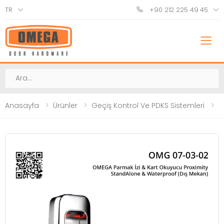
TR
+90 212 225 49 45
M
Ara
Anasayfa
Ürünler
Geçiş Kontrol Ve PDKS Sistemleri
P