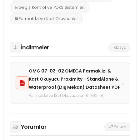
Geçiş Kontrol ve PDKS Sistemleri
Parmak İzi ve Kart Okuyucular
İndirmeler
1 dosya
OMG 07-03-02 OMEGA Parmak İzi &
Kart Okuyucu Proximity - StandAlone &
↓
Waterproof (Dış Mekan) Datasheet PDF
Parmak İzi ve Kart Okuyucular · 619.92 KB
Yorumlar
47 Yorum