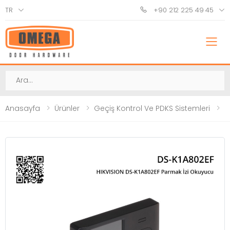
TR
+90 212 225 49 45
M
Ara
Anasayfa
Ürünler
Geçiş Kontrol Ve PDKS Sistemleri
P