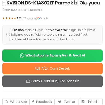
HIKVISION DS-K1A802EF Parmak İzi Okuyucu
Ürün Kodu: DS-K1A802EF
★★★★★
4.9
(47 Yorum)
Google
Hikvision
markalı ürünün
fiyat ve stok
bilgisi için bizimle
iletişime geçin. Tekli ve toplu alımlarınıza özel fiyat
teklifleri ekibimiz tarafından sunulmaktadır.
WhatsApp ile Sipariş Ver & Fiyat Al
7/24 Canlı Destek
Formu Doldurun, Size Dönelim
WhatsApp
Facebook
Twitter
LinkedIn