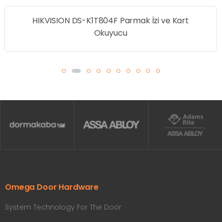
HIKVISION DS-K1T804F Parmak İzi ve Kart
Okuyucu
Omega Door Hardware
System Technology For The Door