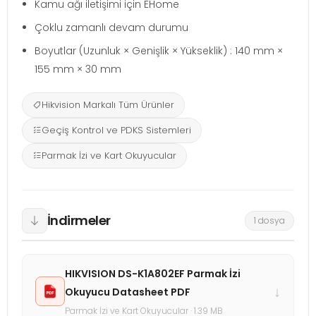
Kamu ağı iletişimi için EHome
Çoklu zamanlı devam durumu
Boyutlar (Uzunluk × Genişlik × Yükseklik) : 140 mm ×
155 mm × 30 mm
Hikvision Markalı Tüm Ürünler
Geçiş Kontrol ve PDKS Sistemleri
Parmak İzi ve Kart Okuyucular
İndirmeler
1 dosya
HIKVISION DS-K1A802EF Parmak İzi
↓
Okuyucu Datasheet PDF
Parmak İzi ve Kart Okuyucular · 1.39 MB