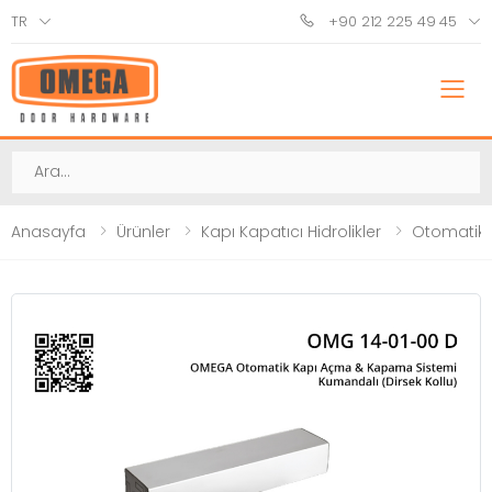
TR
+90 212 225 49 45
M
Ara
Anasayfa
Ürünler
Kapı Kapatıcı Hidrolikler
Otomatik 