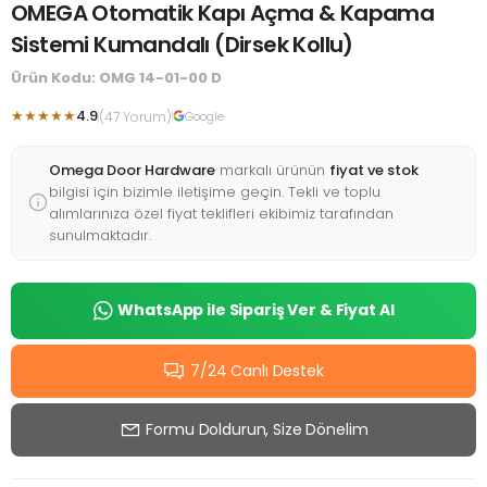
OMEGA Otomatik Kapı Açma & Kapama
Sistemi Kumandalı (Dirsek Kollu)
Ürün Kodu: OMG 14-01-00 D
★★★★★
4.9
(47 Yorum)
Google
Omega Door Hardware
markalı ürünün
fiyat ve stok
bilgisi için bizimle iletişime geçin. Tekli ve toplu
alımlarınıza özel fiyat teklifleri ekibimiz tarafından
sunulmaktadır.
WhatsApp ile Sipariş Ver & Fiyat Al
7/24 Canlı Destek
Formu Doldurun, Size Dönelim